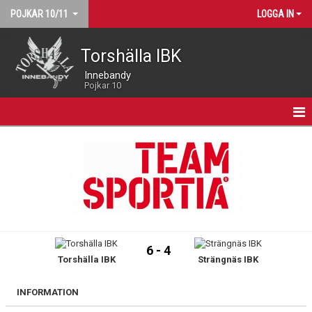
POJKAR 10/11
LOGGA IN
Torshälla IBK
Innebandy
Pojkar 10
HEM
NYHETER
KALENDER
MATCHER
6 - 4
Torshälla IBK
Strängnäs IBK
TRUPPEN
BILDGALLERI
INFORMATION