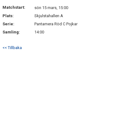
DOKUMENT
Matchstart:
sön 15 mars, 15:00
Plats:
Skjulstahallen A
KONTAKT
Serie:
Pantamera Röd C Pojkar
GÄSTBOK
Samling:
14:00
<< Tillbaka