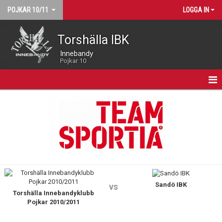
POJKAR 10/11
LOGGA IN
Torshälla IBK
Innebandy
Pojkar 10
HEM
NYHETER
KALENDER
MATCHER
Sandö IBK
TRUPPEN
vs
Torshälla Innebandyklubb
Pojkar 2010/2011
BILDGALLERI