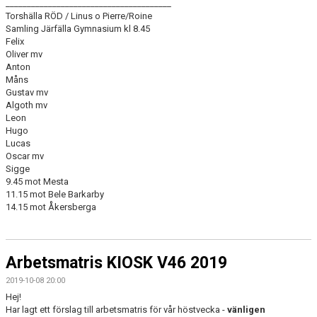
_______________________________________
Torshälla RÖD / Linus o Pierre/Roine
Samling Järfälla Gymnasium kl 8.45
Felix
Oliver mv
Anton
Måns
Gustav mv
Algoth mv
Leon
Hugo
Lucas
Oscar mv
Sigge
9.45 mot Mesta
11.15 mot Bele Barkarby
14.15 mot Åkersberga
Arbetsmatris KIOSK V46 2019
2019-10-08 20:00
Hej!
Har lagt ett förslag till arbetsmatris för vår höstvecka -
vänligen