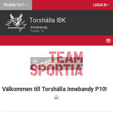
POJKAR 10/11
LOGGA IN
Torshälla IBK
Innebandy
Pojkar 10
HEM
NYHETER
KALENDER
MATCHER
Välkommen till Torshälla Innebandy P10!
TRUPPEN
BILDGALLERI