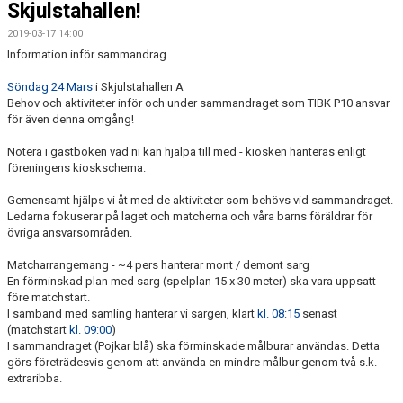
Skjulstahallen!
2019-03-17 14:00
Information inför sammandrag
Söndag 24 Mars
i Skjulstahallen A
Behov och aktiviteter inför och under sammandraget som TIBK P10 ansvar
för även denna omgång!
Notera i gästboken vad ni kan hjälpa till med - kiosken hanteras enligt
föreningens kioskschema.
Gemensamt hjälps vi åt med de aktiviteter som behövs vid sammandraget.
Ledarna fokuserar på laget och matcherna och våra barns föräldrar för
övriga ansvarsområden.
Matcharrangemang - ~4 pers hanterar mont / demont sarg
En förminskad plan med sarg (spelplan 15 x 30 meter) ska vara uppsatt
före matchstart.
I samband med samling hanterar vi sargen, klart
kl. 08:15
senast
(matchstart
kl. 09:00
)
I sammandraget (Pojkar blå) ska förminskade målburar användas. Detta
görs företrädesvis genom att använda en mindre målbur genom två s.k.
extraribba.