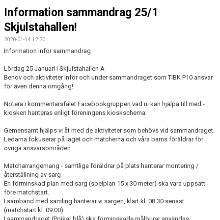
DOKUMENT
Information sammandrag 25/1
Skjulstahallen!
KONTAKT
2020-01-14 12:30
GÄSTBOK
Information inför sammandrag
Lördag 25 Januari i Skjulstahallen A
Behov och aktiviteter inför och under sammandraget som TIBK P10 ansvar
för även denna omgång!
Notera i kommentarsfälet Facebookgruppen vad ni kan hjälpa till med -
kiosken hanteras enligt föreningens kioskschema.
Gemensamt hjälps vi åt med de aktiviteter som behövs vid sammandraget.
Ledarna fokuserar på laget och matcherna och våra barns föräldrar för
övriga ansvarsområden.
Matcharrangemang - samtliga föräldrar på plats hanterar montering /
återställning av sarg
En förminskad plan med sarg (spelplan 15 x 30 meter) ska vara uppsatt
före matchstart.
I samband med samling hanterar vi sargen, klart kl. 08:30 senast
(matchstart kl. 09:00)
I sammandraget (Pojkar blå) ska förminskade målburar användas.