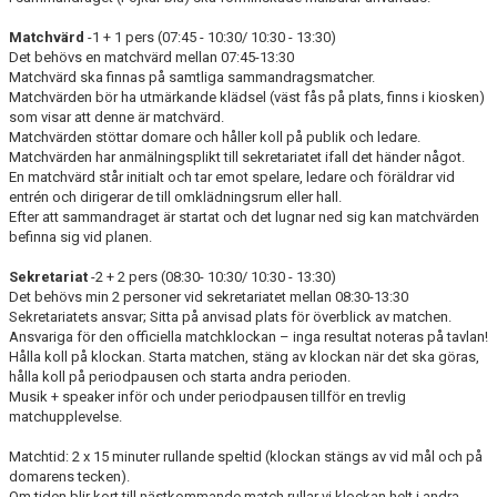
Matchvärd
-1 + 1 pers (07:45 - 10:30/ 10:30 - 13:30)
Det behövs en matchvärd mellan 07:45-13:30
Matchvärd ska finnas på samtliga sammandragsmatcher.
Matchvärden bör ha utmärkande klädsel (väst fås på plats, finns i kiosken)
som visar att denne är matchvärd.
Matchvärden stöttar domare och håller koll på publik och ledare.
Matchvärden har anmälningsplikt till sekretariatet ifall det händer något.
En matchvärd står initialt och tar emot spelare, ledare och föräldrar vid
entrén och dirigerar de till omklädningsrum eller hall.
Efter att sammandraget är startat och det lugnar ned sig kan matchvärden
befinna sig vid planen.
Sekretariat
-2 + 2 pers (08:30- 10:30/ 10:30 - 13:30)
Det behövs min 2 personer vid sekretariatet mellan 08:30-13:30
Sekretariatets ansvar; Sitta på anvisad plats för överblick av matchen.
Ansvariga för den officiella matchklockan – inga resultat noteras på tavlan!
Hålla koll på klockan. Starta matchen, stäng av klockan när det ska göras,
hålla koll på periodpausen och starta andra perioden.
Musik + speaker inför och under periodpausen tillför en trevlig
matchupplevelse.
Matchtid: 2 x 15 minuter rullande speltid (klockan stängs av vid mål och på
domarens tecken).
Om tiden blir kort till nästkommande match rullar vi klockan helt i andra