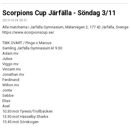
Scorpions Cup Järfälla - Söndag 3/11
2019-10-24 08:31
Alla matcherna i Järfälla Gymnasium, Mälarvägen 2, 177 42 Järfälla, Sverige
https://www.scorpionscup.se/
TIBK SVART / Pinge o Marcus
Samling Järfälla Gymnasium kl 9.30
Adam mv
Julius
Viggo mv
Vincent mv
Jonathan mv
Ferdinand
Wilton mv
Jonte
Sebbe
Elias
Axel
10.30 mot Tyresö/Trollbäcken
13.30 mot Hässelby Sharks
15.45 mot Sörskogen