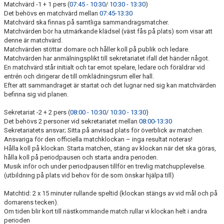
Matchvärd -1 + 1 pers (
07:45 - 10:30
/
10:30 - 13:30
)
Det behövs en matchvärd mellan
07:45-13:30
Matchvärd ska finnas på samtliga sammandragsmatcher.
Matchvärden bör ha utmärkande klädsel (väst fås på plats) som visar att
denne är matchvärd.
Matchvärden stöttar domare och håller koll på publik och ledare.
Matchvärden har anmälningsplikt till sekretariatet ifall det händer något.
En matchvärd står initialt och tar emot spelare, ledare och föräldrar vid
entrén och dirigerar de till omklädningsrum eller hall.
Efter att sammandraget är startat och det lugnar ned sig kan matchvärden
befinna sig vid planen.
Sekretariat -2 + 2 pers (
08:00 - 10:30
/
10:30 - 13:30
)
Det behövs 2 personer vid sekretariatet mellan
08:00-13:30
Sekretariatets ansvar; Sitta på anvisad plats för överblick av matchen.
Ansvariga för den officiella matchklockan – inga resultat noteras!
Hålla koll på klockan. Starta matchen, stäng av klockan när det ska göras,
hålla koll på periodpausen och starta andra perioden.
Musik inför och under periodpausen tillför en trevlig matchupplevelse.
(utbildning på plats vid behov för de som önskar hjälpa till)
Matchtid: 2 x 15 minuter rullande speltid (klockan stängs av vid mål och på
domarens tecken).
Om tiden blir kort till nästkommande match rullar vi klockan helt i andra
perioden