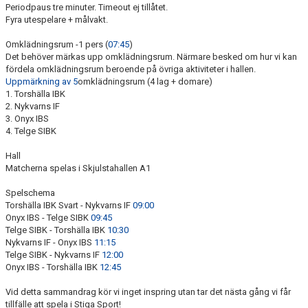
Periodpaus tre minuter. Timeout ej tillåtet.
Fyra utespelare + målvakt.
Omklädningsrum -1 pers (
07:45
)
Det behöver märkas upp omklädningsrum. Närmare besked om hur vi kan
fördela omklädningsrum beroende på övriga aktiviteter i hallen.
Uppmärkning av 5
omklädningsrum (4 lag + domare)
1. Torshälla IBK
2. Nykvarns IF
3. Onyx IBS
4. Telge SIBK
Hall
Matcherna spelas i Skjulstahallen A1
Spelschema
Torshälla IBK Svart - Nykvarns IF
09:00
Onyx IBS - Telge SIBK
09:45
Telge SIBK - Torshälla IBK
10:30
Nykvarns IF - Onyx IBS
11:15
Telge SIBK - Nykvarns IF
12:00
Onyx IBS - Torshälla IBK
12:45
Vid detta sammandrag kör vi inget inspring utan tar det nästa gång vi får
tillfälle att spela i Stiga Sport!