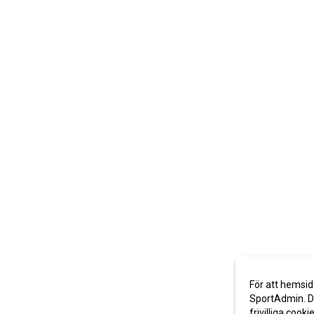
För att hemsid
SportAdmin. De
frivilliga cooki