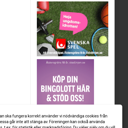
an ska fungera korrekt använder vi nödvändiga cookies från
ssa går inte att stänga av. Föreningen kan också använda
es, t.ex. för statistik eller marknadsföring. Du väljer själv om du vill