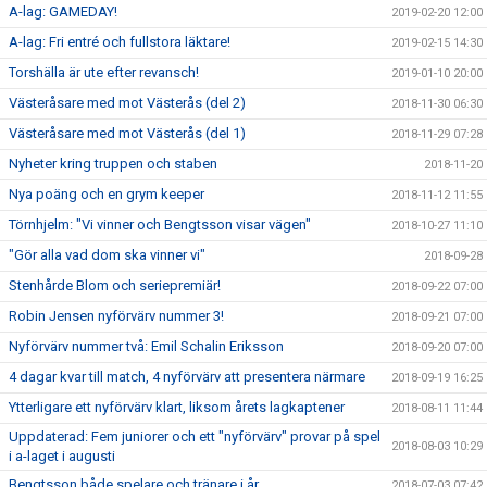
A-lag: GAMEDAY!
2019-02-20 12:00
A-lag: Fri entré och fullstora läktare!
2019-02-15 14:30
Torshälla är ute efter revansch!
2019-01-10 20:00
Västeråsare med mot Västerås (del 2)
2018-11-30 06:30
Västeråsare med mot Västerås (del 1)
2018-11-29 07:28
Nyheter kring truppen och staben
2018-11-20
Nya poäng och en grym keeper
2018-11-12 11:55
Törnhjelm: "Vi vinner och Bengtsson visar vägen"
2018-10-27 11:10
"Gör alla vad dom ska vinner vi"
2018-09-28
Stenhårde Blom och seriepremiär!
2018-09-22 07:00
Robin Jensen nyförvärv nummer 3!
2018-09-21 07:00
Nyförvärv nummer två: Emil Schalin Eriksson
2018-09-20 07:00
4 dagar kvar till match, 4 nyförvärv att presentera närmare
2018-09-19 16:25
Ytterligare ett nyförvärv klart, liksom årets lagkaptener
2018-08-11 11:44
Uppdaterad: Fem juniorer och ett "nyförvärv" provar på spel
2018-08-03 10:29
i a-laget i augusti
Bengtsson både spelare och tränare i år
2018-07-03 07:42