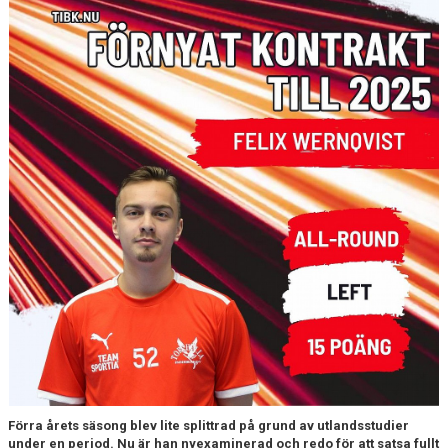
GÄSTBOK
KONTAKT
MATCHER
Förra årets säsong blev lite splittrad på grund av utlandsstudier
under en period. Nu är han nyexaminerad och redo för att satsa fullt