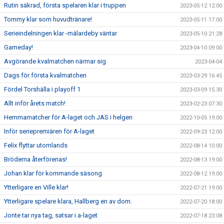
Rutin säkrad, första spelaren klar i truppen
2023-05-12 12:00
Tommy klar som huvudtränare!
2023-05-11 17:00
Serieindelningen klar -mälardeby väntar
2023-05-10 21:28
Gameday!
2023-04-10 09:00
Avgörande kvalmatchen närmar sig
2023-04-04
Dags för första kvalmatchen
2023-03-29 16:45
Fördel Torshälla i playoff 1
2023-03-09 15:30
Allt inför årets match!
2023-02-23 07:30
Hemmamatcher för A-laget och JAS i helgen
2022-10-05 19:00
Inför seriepremiären för A-laget
2022-09-23 12:00
Felix flyttar utomlands
2022-08-14 10:00
Bröderna återförenas!
2022-08-13 19:00
Johan klar för kommande säsong
2022-08-12 19:00
Ytterligare en Ville klar!
2022-07-21 19:00
Ytterligare spelare klara, Hallberg en av dom.
2022-07-20 18:00
Jonte tar nya tag, satsar i a-laget
2022-07-18 23:08