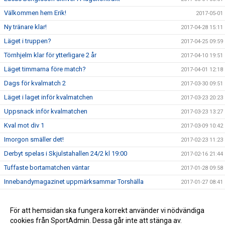
Välkommen hem Erik!
2017-05-01
Ny tränare klar!
2017-04-28 15:11
Läget i truppen?
2017-04-25 09:59
Törnhjelm klar för ytterligare 2 år
2017-04-10 19:51
Läget timmarna före match?
2017-04-01 12:18
Dags för kvalmatch 2
2017-03-30 09:51
Läget i laget inför kvalmatchen
2017-03-23 20:23
Uppsnack inför kvalmatchen
2017-03-23 13:27
Kval mot div 1
2017-03-09 10:42
Imorgon smäller det!
2017-02-23 11:23
Derbyt spelas i Skjulstahallen 24/2 kl 19:00
2017-02-16 21:44
Tuffaste bortamatchen väntar
2017-01-28 09:58
Innebandymagazinet uppmärksammar Torshälla
2017-01-27 08:41
Lucaz tillbaka på hemmaplan
2017-01-25 21:02
Derby i Skjulsta
För att hemsidan ska fungera korrekt använder vi nödvändiga
2017-01-25 21:00
cookies från SportAdmin. Dessa går inte att stänga av.
Torshälla värvar Allsvensk spelare
2016-11-30 20:00