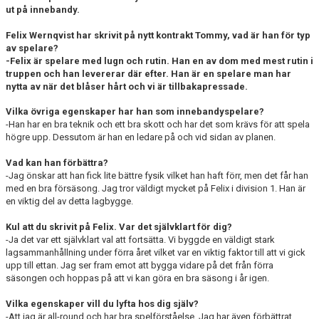
ut på innebandy.
Felix Wernqvist har skrivit på nytt kontrakt Tommy, vad är han för typ
av spelare?
-Felix är spelare med lugn och rutin. Han en av dom med mest rutin i
truppen och han levererar där efter. Han är en spelare man har
nytta av när det blåser hårt och vi är tillbakapressade.
Vilka övriga egenskaper har han som innebandyspelare?
-Han har en bra teknik och ett bra skott och har det som krävs för att spela
högre upp. Dessutom är han en ledare på och vid sidan av planen.
Vad kan han förbättra?
-Jag önskar att han fick lite bättre fysik vilket han haft förr, men det får han
med en bra försäsong. Jag tror väldigt mycket på Felix i division 1. Han är
en viktig del av detta lagbygge.
Kul att du skrivit på Felix. Var det självklart för dig?
-Ja det var ett självklart val att fortsätta. Vi byggde en väldigt stark
lagsammanhållning under förra året vilket var en viktig faktor till att vi gick
upp till ettan. Jag ser fram emot att bygga vidare på det från förra
säsongen och hoppas på att vi kan göra en bra säsong i år igen.
Vilka egenskaper vill du lyfta hos dig själv?
-Att jag är all-round och har bra spelförståelse. Jag har även förbättrat