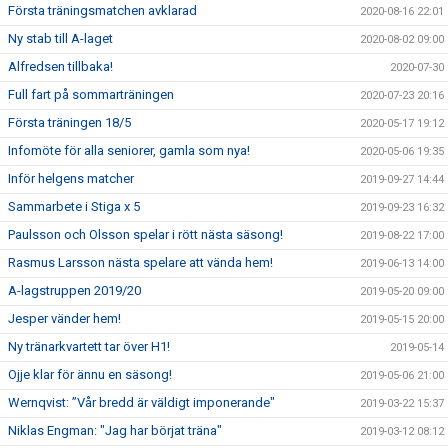
Första träningsmatchen avklarad
2020-08-16 22:01
Ny stab till A-laget
2020-08-02 09:00
Alfredsen tillbaka!
2020-07-30
Full fart på sommarträningen
2020-07-23 20:16
Första träningen 18/5
2020-05-17 19:12
Infomöte för alla seniorer, gamla som nya!
2020-05-06 19:35
Inför helgens matcher
2019-09-27 14:44
Sammarbete i Stiga x 5
2019-09-23 16:32
Paulsson och Olsson spelar i rött nästa säsong!
2019-08-22 17:00
Rasmus Larsson nästa spelare att vända hem!
2019-06-13 14:00
A-lagstruppen 2019/20
2019-05-20 09:00
Jesper vänder hem!
2019-05-15 20:00
Ny tränarkvartett tar över H1!
2019-05-14
Ojje klar för ännu en säsong!
2019-05-06 21:00
Wernqvist: ”Vår bredd är väldigt imponerande"
2019-03-22 15:37
Niklas Engman: "Jag har börjat träna"
2019-03-12 08:12