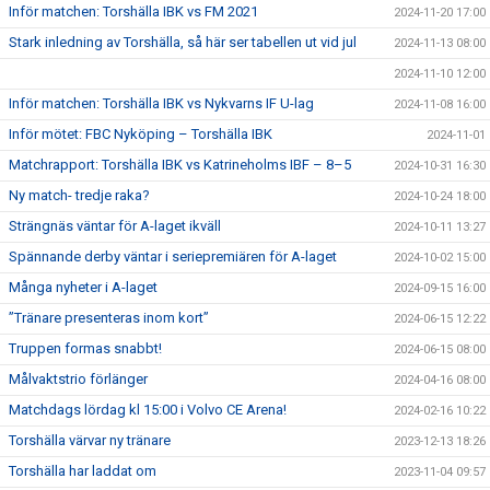
Inför matchen: Torshälla IBK vs FM 2021
2024-11-20 17:00
Stark inledning av Torshälla, så här ser tabellen ut vid jul
2024-11-13 08:00
2024-11-10 12:00
Inför matchen: Torshälla IBK vs Nykvarns IF U-lag
2024-11-08 16:00
Inför mötet: FBC Nyköping – Torshälla IBK
2024-11-01
Matchrapport: Torshälla IBK vs Katrineholms IBF – 8–5
2024-10-31 16:30
Ny match- tredje raka?
2024-10-24 18:00
Strängnäs väntar för A-laget ikväll
2024-10-11 13:27
Spännande derby väntar i seriepremiären för A-laget
2024-10-02 15:00
Många nyheter i A-laget
2024-09-15 16:00
”Tränare presenteras inom kort”
2024-06-15 12:22
Truppen formas snabbt!
2024-06-15 08:00
Målvaktstrio förlänger
2024-04-16 08:00
Matchdags lördag kl 15:00 i Volvo CE Arena!
2024-02-16 10:22
Torshälla värvar ny tränare
2023-12-13 18:26
Torshälla har laddat om
2023-11-04 09:57