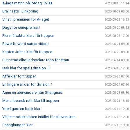
A-lags match på lördag 15:00!
2023-10-10 11:14
Bra insats i Linköping
2023-10-09 08:00
Vinst i premiären för A-laget
2023-09-25 16:53
Dags för seriepremiär!
2023-09-20 08:53
Fler målvakter klara för truppen
2023-08-05 17:00
Powerforward satsar vidare
2023-06-21 08:00
Kapten Johan klar för truppen
2023-06-20 08:00
Rutinerad allroundspelare redo för ettan
2023-06-14 08:00
Isak klar för spel i division 1!
2023-06-13 12:00
Affe klar för truppen
2023-05-25 07:30
En krigare är klar för division 1
2023-05-24 07:30
Ännu en återvändare från Strängnäs
2023-05-23 08:30
Mer allsvensk rutin klar till truppen
2023-05-21 18:15
Ytterligare en back klar
2023-05-17 12:00
Väljer moderklubben istället för allsvenskan
2023-05-16 12:00
Poängkungen klar!
2023-05-13 10:00