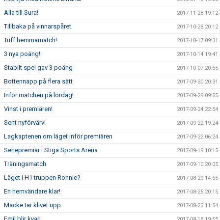
Alla till Sura!
2017-11-28 19:12
Tillbaka på vinnarspåret
2017-10-28 20:12
Tuff hemmamatch!
2017-10-17 09:31
3 nya poäng!
2017-10-14 19:41
Stabilt spel gav 3 poäng
2017-10-07 20:55
Bottennapp på flera sätt
2017-09-30 20:31
Inför matchen på lördag!
2017-09-29 09:55
Vinst i premiären!
2017-09-24 22:54
Sent nyförvärv!
2017-09-22 19:24
Lagkaptenen om läget inför premiären
2017-09-22 06:24
Seriepremiär i Stiga Sports Arena
2017-09-19 10:15
Träningsmatch
2017-09-10 20:05
Läget i H1 truppen Ronnie?
2017-08-29 14:55
En hemvändare klar!
2017-08-25 20:15
Macke tar klivet upp
2017-08-23 11:54
Emil blir kvar!
2017-08-18 19:55