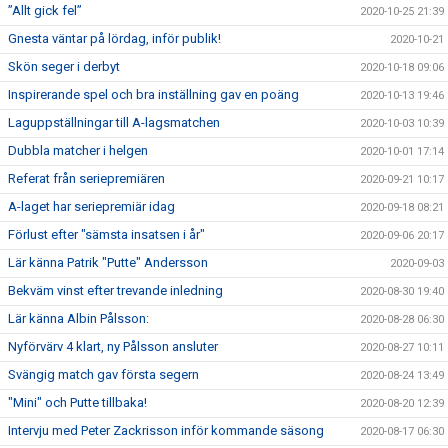
”Allt gick fel”
2020-10-25 21:39
Gnesta väntar på lördag, inför publik!
2020-10-21
Skön seger i derbyt
2020-10-18 09:06
Inspirerande spel och bra inställning gav en poäng
2020-10-13 19:46
Laguppställningar till A-lagsmatchen
2020-10-03 10:39
Dubbla matcher i helgen
2020-10-01 17:14
Referat från seriepremiären
2020-09-21 10:17
A-laget har seriepremiär idag
2020-09-18 08:21
Förlust efter "sämsta insatsen i år"
2020-09-06 20:17
Lär känna Patrik "Putte" Andersson
2020-09-03
Bekväm vinst efter trevande inledning
2020-08-30 19:40
Lär känna Albin Pålsson:
2020-08-28 06:30
Nyförvärv 4 klart, ny Pålsson ansluter
2020-08-27 10:11
Svängig match gav första segern
2020-08-24 13:49
"Mini" och Putte tillbaka!
2020-08-20 12:39
Intervju med Peter Zackrisson inför kommande säsong
2020-08-17 06:30