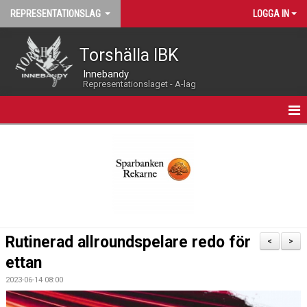
REPRESENTATIONSLAG
LOGGA IN
Torshälla IBK
Innebandy
Representationslaget - A-lag
HEM
NYHETER
LIVEKALENDER
MATCHPROGRAM
Rutinerad allroundspelare redo för
<
>
KALENDER
ettan
2023-06-14 08:00
TRUPPEN