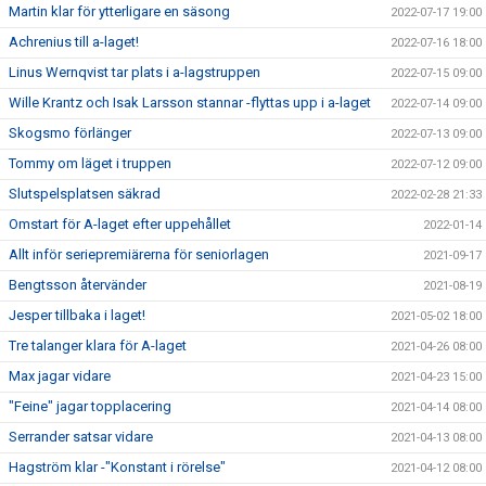
Martin klar för ytterligare en säsong
2022-07-17 19:00
Achrenius till a-laget!
2022-07-16 18:00
Linus Wernqvist tar plats i a-lagstruppen
2022-07-15 09:00
Wille Krantz och Isak Larsson stannar -flyttas upp i a-laget
2022-07-14 09:00
Skogsmo förlänger
2022-07-13 09:00
Tommy om läget i truppen
2022-07-12 09:00
Slutspelsplatsen säkrad
2022-02-28 21:33
Omstart för A-laget efter uppehållet
2022-01-14
Allt inför seriepremiärerna för seniorlagen
2021-09-17
Bengtsson återvänder
2021-08-19
Jesper tillbaka i laget!
2021-05-02 18:00
Tre talanger klara för A-laget
2021-04-26 08:00
Max jagar vidare
2021-04-23 15:00
"Feine" jagar topplacering
2021-04-14 08:00
Serrander satsar vidare
2021-04-13 08:00
Hagström klar -"Konstant i rörelse"
2021-04-12 08:00