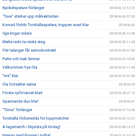
Nyckelspelare förlänger
2018-06-12 12:23
"Tuve" stärker upp målvaktsidan
2018-06-06 07:30
Konrad förblir Torshällaspelare, truppen snart klar
2018-06-05
Ojje krigar vidare
2018-05-30 15:45
Matte redo ta nästa steg
2018-05-30 11:00
Fler talanger får seniorkontrakt
2018-05-30 07:00
Putte och Isak lämnar
2018-05-29 18:00
Välkommen Fys-Ola
2018-05-29 11:00
"Irre" klar
2018-05-29 07:00
Ola fortsätter satsa
2018-05-29
Första nyförvärvet klart
2018-05-28 21:12
Spännande duo klar!
2018-05-01
"Törna" förlänger
2018-04-27 16:00
Torshälla förberedda för toppmatcher
2018-02-20 16:27
A-lagsmatch i Skjulsta på lördag!
2018-02-08 14:37
Intervju med Ronnie Lindhal
2018-01-16 16:20