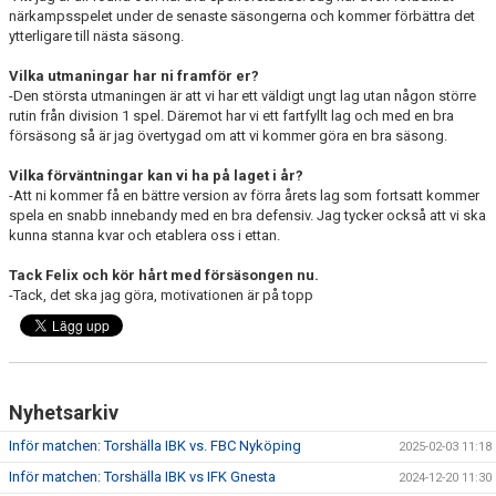
närkampsspelet under de senaste säsongerna och kommer förbättra det
ytterligare till nästa säsong.
Vilka utmaningar har ni framför er?
-Den största utmaningen är att vi har ett väldigt ungt lag utan någon större
rutin från division 1 spel. Däremot har vi ett fartfyllt lag och med en bra
försäsong så är jag övertygad om att vi kommer göra en bra säsong.
Vilka förväntningar kan vi ha på laget i år?
-Att ni kommer få en bättre version av förra årets lag som fortsatt kommer
spela en snabb innebandy med en bra defensiv. Jag tycker också att vi ska
kunna stanna kvar och etablera oss i ettan.
Tack Felix och kör hårt med försäsongen nu.
-Tack, det ska jag göra, motivationen är på topp
Nyhetsarkiv
Inför matchen: Torshälla IBK vs. FBC Nyköping
2025-02-03 11:18
Inför matchen: Torshälla IBK vs IFK Gnesta
2024-12-20 11:30