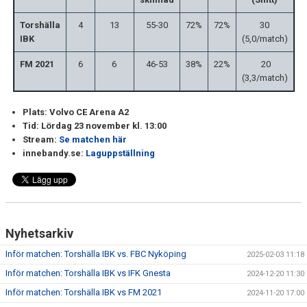
Torshälla
4
13
55-30
72%
72%
30
IBK
(5,0/match)
FM 2021
6
6
46-53
38%
22%
20
(3,3/match)
Plats: Volvo CE Arena A2
Tid: Lördag 23 november kl. 13:00
Stream:
Se matchen här
innebandy.se:
Laguppställning
Nyhetsarkiv
Inför matchen: Torshälla IBK vs. FBC Nyköping
2025-02-03 11:18
Inför matchen: Torshälla IBK vs IFK Gnesta
2024-12-20 11:30
Inför matchen: Torshälla IBK vs FM 2021
2024-11-20 17:00