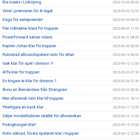
Bra insats i Linköping
2023-10-09 08:00
Vinst i premiären för A-laget
2023-09-25 16:53
Dags för seriepremiär!
2023-09-20 08:53
Fler målvakter klara för truppen
2023-08-05 17:00
Powerforward satsar vidare
2023-06-21 08:00
Kapten Johan klar för truppen
2023-06-20 08:00
Rutinerad allroundspelare redo för ettan
2023-06-14 08:00
Isak klar för spel i division 1!
2023-06-13 12:00
Affe klar för truppen
2023-05-25 07:30
En krigare är klar för division 1
2023-05-24 07:30
Ännu en återvändare från Strängnäs
2023-05-23 08:30
Mer allsvensk rutin klar till truppen
2023-05-21 18:15
Ytterligare en back klar
2023-05-17 12:00
Väljer moderklubben istället för allsvenskan
2023-05-16 12:00
Poängkungen klar!
2023-05-13 10:00
Rutin säkrad, första spelaren klar i truppen
2023-05-12 12:00