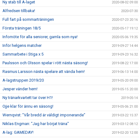
Ny stab till A-laget
2020-08-02 09:00
Alfredsen tillbaka!
2020-07-30
Full fart på sommarträningen
2020-07-23 20:16
Första träningen 18/5
2020-05-17 19:12
Infomöte för alla seniorer, gamla som nya!
2020-05-06 19:35
Inför helgens matcher
2019-09-27 14:44
Sammarbete i Stiga x 5
2019-09-23 16:32
Paulsson och Olsson spelar i rött nästa säsong!
2019-08-22 17:00
Rasmus Larsson nästa spelare att vända hem!
2019-06-13 14:00
A-lagstruppen 2019/20
2019-05-20 09:00
Jesper vänder hem!
2019-05-15 20:00
Ny tränarkvartett tar över H1!
2019-05-14
Ojje klar för ännu en säsong!
2019-05-06 21:00
Wernqvist: ”Vår bredd är väldigt imponerande"
2019-03-22 15:37
Niklas Engman: "Jag har börjat träna"
2019-03-12 08:12
A-lag: GAMEDAY!
2019-02-20 12:00