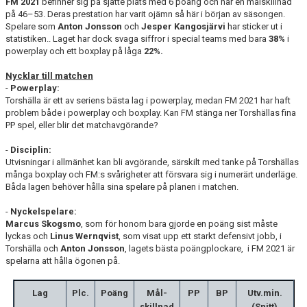
FM 2021
befinner sig på sjätte plats med 6 poäng och har en målskillnad
på 46–53. Deras prestation har varit ojämn så här i början av säsongen.
Spelare som
Anton Jonsson
och
Jesper Kangosjärvi
har sticker ut i
statistiken.. Laget har dock svaga siffror i special teams med bara
38%
i
powerplay och ett boxplay på låga
22%.
Nycklar till matchen
-
Powerplay:
Torshälla är ett av seriens bästa lag i powerplay, medan FM 2021 har haft
problem både i powerplay och boxplay. Kan FM stänga ner Torshällas fina
PP spel, eller blir det matchavgörande?
-
Disciplin:
Utvisningar i allmänhet kan bli avgörande, särskilt med tanke på Torshällas
många boxplay och FM:s svårigheter att försvara sig i numerärt underläge.
Båda lagen behöver hålla sina spelare på planen i matchen.
-
Nyckelspelare:
Marcus Skogsmo
, som för honom bara gjorde en poäng sist måste
lyckas och
Linus Wernqvist
, som visat upp ett starkt defensivt jobb, i
Torshälla och
Anton Jonsson
, lagets bästa poängplockare, i FM 2021 är
spelarna att hålla ögonen på.
Lag
Plc.
Poäng
Mål-
PP
BP
Utv.min.
skillnad
(Snitt)