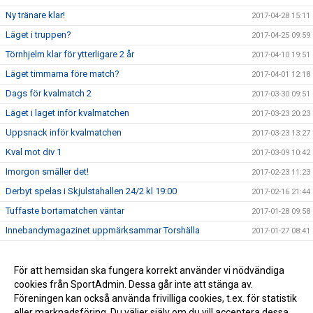
Ny tränare klar!
2017-04-28 15:11
Läget i truppen?
2017-04-25 09:59
Törnhjelm klar för ytterligare 2 år
2017-04-10 19:51
Läget timmarna före match?
2017-04-01 12:18
Dags för kvalmatch 2
2017-03-30 09:51
Läget i laget inför kvalmatchen
2017-03-23 20:23
Uppsnack inför kvalmatchen
2017-03-23 13:27
Kval mot div 1
2017-03-09 10:42
Imorgon smäller det!
2017-02-23 11:23
Derbyt spelas i Skjulstahallen 24/2 kl 19:00
2017-02-16 21:44
Tuffaste bortamatchen väntar
2017-01-28 09:58
Innebandymagazinet uppmärksammar Torshälla
2017-01-27 08:41
Lucaz tillbaka på hemmaplan
2017-01-25 21:02
Derby i Skjulsta
För att hemsidan ska fungera korrekt använder vi nödvändiga
2017-01-25 21:00
cookies från SportAdmin. Dessa går inte att stänga av.
Torshälla värvar Allsvensk spelare
2016-11-30 20:00
Föreningen kan också använda frivilliga cookies, t.ex. för statistik
eller marknadsföring. Du väljer själv om du vill acceptera dessa.