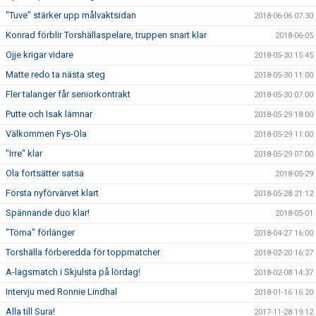
"Tuve" stärker upp målvaktsidan
2018-06-06 07:30
Konrad förblir Torshällaspelare, truppen snart klar
2018-06-05
Ojje krigar vidare
2018-05-30 15:45
Matte redo ta nästa steg
2018-05-30 11:00
Fler talanger får seniorkontrakt
2018-05-30 07:00
Putte och Isak lämnar
2018-05-29 18:00
Välkommen Fys-Ola
2018-05-29 11:00
"Irre" klar
2018-05-29 07:00
Ola fortsätter satsa
2018-05-29
Första nyförvärvet klart
2018-05-28 21:12
Spännande duo klar!
2018-05-01
"Törna" förlänger
2018-04-27 16:00
Torshälla förberedda för toppmatcher
2018-02-20 16:27
A-lagsmatch i Skjulsta på lördag!
2018-02-08 14:37
Intervju med Ronnie Lindhal
2018-01-16 16:20
Alla till Sura!
2017-11-28 19:12