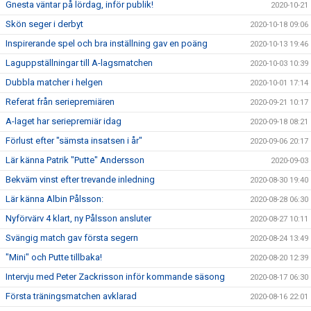
Gnesta väntar på lördag, inför publik!
2020-10-21
Skön seger i derbyt
2020-10-18 09:06
Inspirerande spel och bra inställning gav en poäng
2020-10-13 19:46
Laguppställningar till A-lagsmatchen
2020-10-03 10:39
Dubbla matcher i helgen
2020-10-01 17:14
Referat från seriepremiären
2020-09-21 10:17
A-laget har seriepremiär idag
2020-09-18 08:21
Förlust efter "sämsta insatsen i år"
2020-09-06 20:17
Lär känna Patrik "Putte" Andersson
2020-09-03
Bekväm vinst efter trevande inledning
2020-08-30 19:40
Lär känna Albin Pålsson:
2020-08-28 06:30
Nyförvärv 4 klart, ny Pålsson ansluter
2020-08-27 10:11
Svängig match gav första segern
2020-08-24 13:49
"Mini" och Putte tillbaka!
2020-08-20 12:39
Intervju med Peter Zackrisson inför kommande säsong
2020-08-17 06:30
Första träningsmatchen avklarad
2020-08-16 22:01