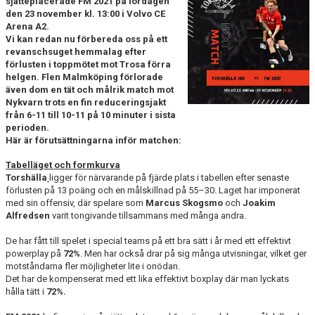
sjätteplacerade FM 2021 på lördagen
GÄSTBOK
den 23 november kl. 13:00 i Volvo CE
Arena A2.
KONTAKT
Vi kan redan nu förbereda oss på ett
revanschsuget hemmalag efter
förlusten i toppmötet mot Trosa förra
MATCHER
helgen. Flen Malmköping förlorade
även dom en tät och målrik match mot
Nykvarn trots en fin reduceringsjakt
från 6-11 till 10-11 på 10 minuter i sista
perioden.
Här är förutsättningarna inför matchen:
Tabelläget och formkurva
Torshälla
ligger för närvarande på fjärde plats i tabellen efter senaste
förlusten på 13 poäng och en målskillnad på 55–30. Laget har imponerat
med sin offensiv, där spelare som
Marcus Skogsmo
och
Joakim
Alfredsen
varit tongivande tillsammans med många andra.
De har fått till spelet i special teams på ett bra sätt i år med ett effektivt
powerplay på
72%
. Men har också drar på sig många utvisningar, vilket ger
motståndarna fler möjligheter lite i onödan.
Det har de kompenserat med ett lika effektivt boxplay där man lyckats
hålla tätt i
72%.