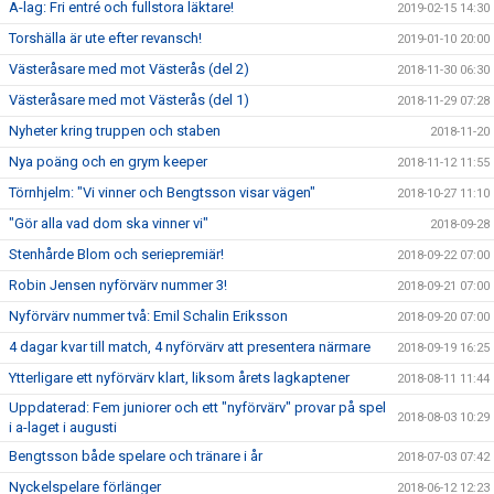
A-lag: Fri entré och fullstora läktare!
2019-02-15 14:30
Torshälla är ute efter revansch!
2019-01-10 20:00
Västeråsare med mot Västerås (del 2)
2018-11-30 06:30
Västeråsare med mot Västerås (del 1)
2018-11-29 07:28
Nyheter kring truppen och staben
2018-11-20
Nya poäng och en grym keeper
2018-11-12 11:55
Törnhjelm: "Vi vinner och Bengtsson visar vägen"
2018-10-27 11:10
"Gör alla vad dom ska vinner vi"
2018-09-28
Stenhårde Blom och seriepremiär!
2018-09-22 07:00
Robin Jensen nyförvärv nummer 3!
2018-09-21 07:00
Nyförvärv nummer två: Emil Schalin Eriksson
2018-09-20 07:00
4 dagar kvar till match, 4 nyförvärv att presentera närmare
2018-09-19 16:25
Ytterligare ett nyförvärv klart, liksom årets lagkaptener
2018-08-11 11:44
Uppdaterad: Fem juniorer och ett "nyförvärv" provar på spel
2018-08-03 10:29
i a-laget i augusti
Bengtsson både spelare och tränare i år
2018-07-03 07:42
Nyckelspelare förlänger
2018-06-12 12:23