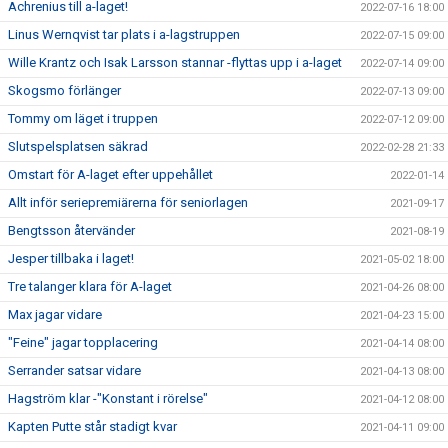
Achrenius till a-laget!
2022-07-16 18:00
Linus Wernqvist tar plats i a-lagstruppen
2022-07-15 09:00
Wille Krantz och Isak Larsson stannar -flyttas upp i a-laget
2022-07-14 09:00
Skogsmo förlänger
2022-07-13 09:00
Tommy om läget i truppen
2022-07-12 09:00
Slutspelsplatsen säkrad
2022-02-28 21:33
Omstart för A-laget efter uppehållet
2022-01-14
Allt inför seriepremiärerna för seniorlagen
2021-09-17
Bengtsson återvänder
2021-08-19
Jesper tillbaka i laget!
2021-05-02 18:00
Tre talanger klara för A-laget
2021-04-26 08:00
Max jagar vidare
2021-04-23 15:00
"Feine" jagar topplacering
2021-04-14 08:00
Serrander satsar vidare
2021-04-13 08:00
Hagström klar -"Konstant i rörelse"
2021-04-12 08:00
Kapten Putte står stadigt kvar
2021-04-11 09:00