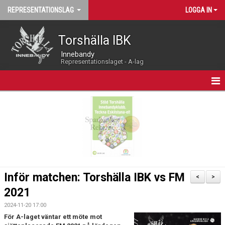
REPRESENTATIONSLAG
LOGGA IN
Torshälla IBK
Innebandy
Representationslaget - A-lag
HEM
NYHETER
LIVEKALENDER
MATCHPROGRAM
Inför matchen: Torshälla IBK vs FM
<
>
KALENDER
2021
2024-11-20 17:00
TRUPPEN
För A-laget väntar ett möte mot