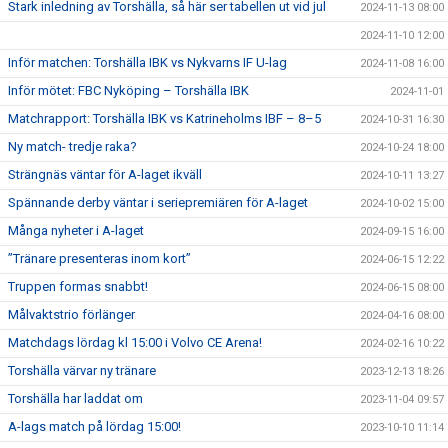
Stark inledning av Torshälla, så här ser tabellen ut vid jul
2024-11-13 08:00
2024-11-10 12:00
Inför matchen: Torshälla IBK vs Nykvarns IF U-lag
2024-11-08 16:00
Inför mötet: FBC Nyköping – Torshälla IBK
2024-11-01
Matchrapport: Torshälla IBK vs Katrineholms IBF – 8–5
2024-10-31 16:30
Ny match- tredje raka?
2024-10-24 18:00
Strängnäs väntar för A-laget ikväll
2024-10-11 13:27
Spännande derby väntar i seriepremiären för A-laget
2024-10-02 15:00
Många nyheter i A-laget
2024-09-15 16:00
”Tränare presenteras inom kort”
2024-06-15 12:22
Truppen formas snabbt!
2024-06-15 08:00
Målvaktstrio förlänger
2024-04-16 08:00
Matchdags lördag kl 15:00 i Volvo CE Arena!
2024-02-16 10:22
Torshälla värvar ny tränare
2023-12-13 18:26
Torshälla har laddat om
2023-11-04 09:57
A-lags match på lördag 15:00!
2023-10-10 11:14