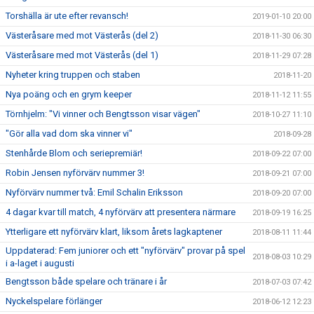
Torshälla är ute efter revansch!
2019-01-10 20:00
Västeråsare med mot Västerås (del 2)
2018-11-30 06:30
Västeråsare med mot Västerås (del 1)
2018-11-29 07:28
Nyheter kring truppen och staben
2018-11-20
Nya poäng och en grym keeper
2018-11-12 11:55
Törnhjelm: "Vi vinner och Bengtsson visar vägen"
2018-10-27 11:10
"Gör alla vad dom ska vinner vi"
2018-09-28
Stenhårde Blom och seriepremiär!
2018-09-22 07:00
Robin Jensen nyförvärv nummer 3!
2018-09-21 07:00
Nyförvärv nummer två: Emil Schalin Eriksson
2018-09-20 07:00
4 dagar kvar till match, 4 nyförvärv att presentera närmare
2018-09-19 16:25
Ytterligare ett nyförvärv klart, liksom årets lagkaptener
2018-08-11 11:44
Uppdaterad: Fem juniorer och ett "nyförvärv" provar på spel
2018-08-03 10:29
i a-laget i augusti
Bengtsson både spelare och tränare i år
2018-07-03 07:42
Nyckelspelare förlänger
2018-06-12 12:23