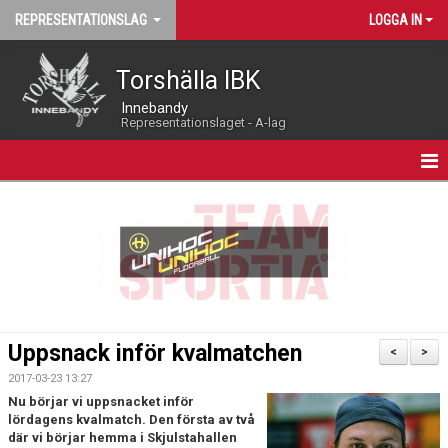
REPRESENTATIONSLAG
LOGGA IN
Torshälla IBK
Innebandy
Representationslaget - A-lag
HEM
NYHETER
LIVEKALENDER
MATCHPROGRAM
Uppsnack inför kvalmatchen
<
>
KALENDER
2017-03-23 13:27
Nu börjar vi uppsnacket inför
TRUPPEN
lördagens kvalmatch. Den första av två
där vi börjar hemma i Skjulstahallen