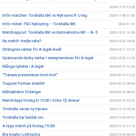
2024-11-10 12:00
Inför matchen: Torshälla IBK vs Nykvarns IF U-lag
2024-11-08 16:00
Inför mötet: FBC Nyköping – Torshälla IBK
2024-11-01
Matchrapport: Torshälla IBK vs Katrineholms IBF – 8–5
2024-10-31 16:30
Ny match- tredje raka?
2024-10-24 18:00
Strängnäs väntar för A-laget ikväll
2024-10-11 13:27
Spännande derby väntar i seriepremiären för A-laget
2024-10-02 15:00
Många nyheter i A-laget
2024-09-15 16:00
”Tränare presenteras inom kort”
2024-06-15 12:22
Truppen formas snabbt!
2024-06-15 08:00
Målvaktstrio förlänger
2024-04-16 08:00
Matchdags lördag kl 15:00 i Volvo CE Arena!
2024-02-16 10:22
Torshälla värvar ny tränare
2023-12-13 18:26
Torshälla har laddat om
2023-11-04 09:57
A-lags match på lördag 15:00!
2023-10-10 11:14
Bra insats i Linköping
2023-10-09 08:00