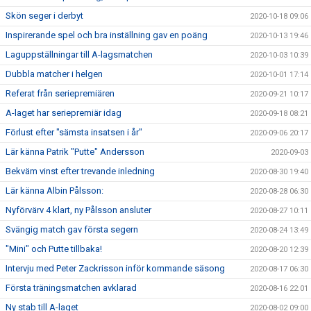
Skön seger i derbyt
2020-10-18 09:06
Inspirerande spel och bra inställning gav en poäng
2020-10-13 19:46
Laguppställningar till A-lagsmatchen
2020-10-03 10:39
Dubbla matcher i helgen
2020-10-01 17:14
Referat från seriepremiären
2020-09-21 10:17
A-laget har seriepremiär idag
2020-09-18 08:21
Förlust efter "sämsta insatsen i år"
2020-09-06 20:17
Lär känna Patrik "Putte" Andersson
2020-09-03
Bekväm vinst efter trevande inledning
2020-08-30 19:40
Lär känna Albin Pålsson:
2020-08-28 06:30
Nyförvärv 4 klart, ny Pålsson ansluter
2020-08-27 10:11
Svängig match gav första segern
2020-08-24 13:49
"Mini" och Putte tillbaka!
2020-08-20 12:39
Intervju med Peter Zackrisson inför kommande säsong
2020-08-17 06:30
Första träningsmatchen avklarad
2020-08-16 22:01
Ny stab till A-laget
2020-08-02 09:00