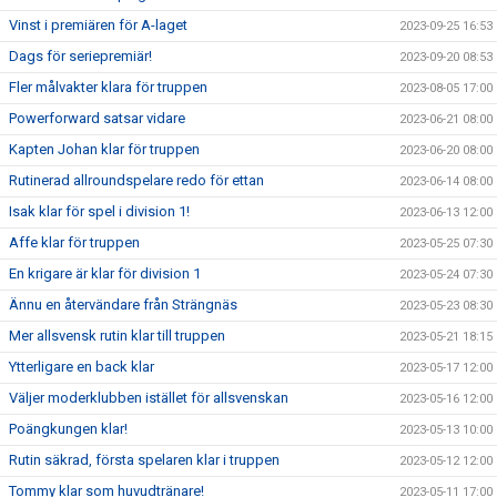
Vinst i premiären för A-laget
2023-09-25 16:53
Dags för seriepremiär!
2023-09-20 08:53
Fler målvakter klara för truppen
2023-08-05 17:00
Powerforward satsar vidare
2023-06-21 08:00
Kapten Johan klar för truppen
2023-06-20 08:00
Rutinerad allroundspelare redo för ettan
2023-06-14 08:00
Isak klar för spel i division 1!
2023-06-13 12:00
Affe klar för truppen
2023-05-25 07:30
En krigare är klar för division 1
2023-05-24 07:30
Ännu en återvändare från Strängnäs
2023-05-23 08:30
Mer allsvensk rutin klar till truppen
2023-05-21 18:15
Ytterligare en back klar
2023-05-17 12:00
Väljer moderklubben istället för allsvenskan
2023-05-16 12:00
Poängkungen klar!
2023-05-13 10:00
Rutin säkrad, första spelaren klar i truppen
2023-05-12 12:00
Tommy klar som huvudtränare!
2023-05-11 17:00