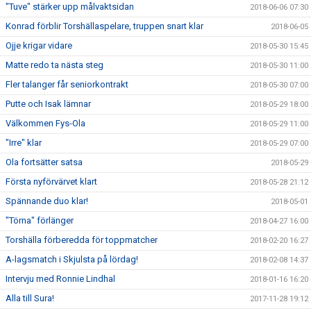
"Tuve" stärker upp målvaktsidan
2018-06-06 07:30
Konrad förblir Torshällaspelare, truppen snart klar
2018-06-05
Ojje krigar vidare
2018-05-30 15:45
Matte redo ta nästa steg
2018-05-30 11:00
Fler talanger får seniorkontrakt
2018-05-30 07:00
Putte och Isak lämnar
2018-05-29 18:00
Välkommen Fys-Ola
2018-05-29 11:00
"Irre" klar
2018-05-29 07:00
Ola fortsätter satsa
2018-05-29
Första nyförvärvet klart
2018-05-28 21:12
Spännande duo klar!
2018-05-01
"Törna" förlänger
2018-04-27 16:00
Torshälla förberedda för toppmatcher
2018-02-20 16:27
A-lagsmatch i Skjulsta på lördag!
2018-02-08 14:37
Intervju med Ronnie Lindhal
2018-01-16 16:20
Alla till Sura!
2017-11-28 19:12