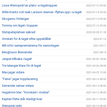
Linus Wernqvist tar plats i a-lagstruppen
2022-07-15 09:00
Wille Krantz och Isak Larsson stannar -flyttas upp i a-laget
2022-07-14 09:00
Skogsmo förlänger
2022-07-13 09:00
Tommy om läget i truppen
2022-07-12 09:00
Slutspelsplatsen säkrad
2022-02-28 21:33
Omstart för A-laget efter uppehållet
2022-01-14
Allt inför seriepremiärerna för seniorlagen
2021-09-17
Bengtsson återvänder
2021-08-19
Jesper tillbaka i laget!
2021-05-02 18:00
Tre talanger klara för A-laget
2021-04-26 08:00
Max jagar vidare
2021-04-23 15:00
"Feine" jagar topplacering
2021-04-14 08:00
Serrander satsar vidare
2021-04-13 08:00
Hagström klar -"Konstant i rörelse"
2021-04-12 08:00
Kapten Putte står stadigt kvar
2021-04-11 09:00
Stenqvist redo
2021-04-10 08:00