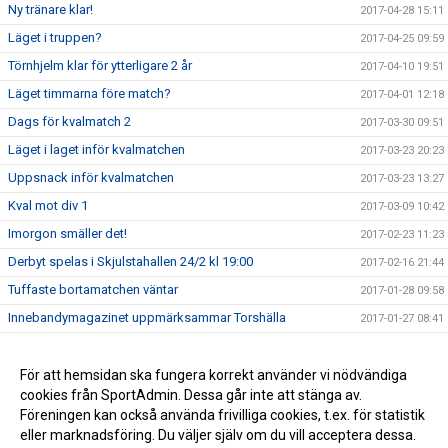
Ny tränare klar!
2017-04-28 15:11
Läget i truppen?
2017-04-25 09:59
Törnhjelm klar för ytterligare 2 år
2017-04-10 19:51
Läget timmarna före match?
2017-04-01 12:18
Dags för kvalmatch 2
2017-03-30 09:51
Läget i laget inför kvalmatchen
2017-03-23 20:23
Uppsnack inför kvalmatchen
2017-03-23 13:27
Kval mot div 1
2017-03-09 10:42
Imorgon smäller det!
2017-02-23 11:23
Derbyt spelas i Skjulstahallen 24/2 kl 19:00
2017-02-16 21:44
Tuffaste bortamatchen väntar
2017-01-28 09:58
Innebandymagazinet uppmärksammar Torshälla
2017-01-27 08:41
Lucaz tillbaka på hemmaplan
2017-01-25 21:02
Derby i Skjulsta
För att hemsidan ska fungera korrekt använder vi nödvändiga
2017-01-25 21:00
cookies från SportAdmin. Dessa går inte att stänga av.
Torshälla värvar Allsvensk spelare
2016-11-30 20:00
Föreningen kan också använda frivilliga cookies, t.ex. för statistik
eller marknadsföring. Du väljer själv om du vill acceptera dessa.