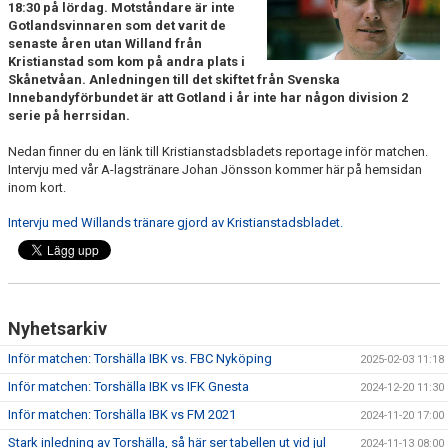
18:30 på lördag. Motståndare är inte
GÄSTBOK
Gotlandsvinnaren som det varit de
senaste åren utan Willand från
KONTAKT
Kristianstad som kom på andra plats i
Skånetvåan. Anledningen till det skiftet från Svenska
MATCHER
Innebandyförbundet är att Gotland i år inte har någon division 2
serie på herrsidan.
Nedan finner du en länk till Kristianstadsbladets reportage inför matchen.
Intervju med vår A-lagstränare Johan Jönsson kommer här på hemsidan
inom kort.
Intervju med Willands tränare gjord av Kristianstadsbladet.
Nyhetsarkiv
Inför matchen: Torshälla IBK vs. FBC Nyköping
2025-02-03 11:18
Inför matchen: Torshälla IBK vs IFK Gnesta
2024-12-20 11:30
Inför matchen: Torshälla IBK vs FM 2021
2024-11-20 17:00
Stark inledning av Torshälla, så här ser tabellen ut vid jul
2024-11-13 08:00