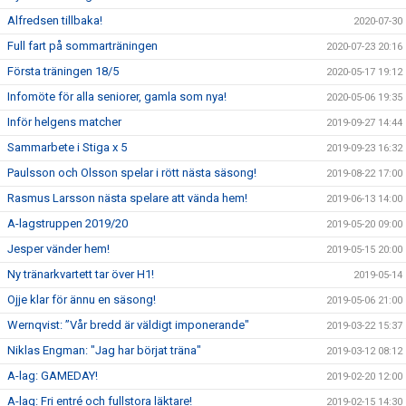
Alfredsen tillbaka!
2020-07-30
Full fart på sommarträningen
2020-07-23 20:16
Första träningen 18/5
2020-05-17 19:12
Infomöte för alla seniorer, gamla som nya!
2020-05-06 19:35
Inför helgens matcher
2019-09-27 14:44
Sammarbete i Stiga x 5
2019-09-23 16:32
Paulsson och Olsson spelar i rött nästa säsong!
2019-08-22 17:00
Rasmus Larsson nästa spelare att vända hem!
2019-06-13 14:00
A-lagstruppen 2019/20
2019-05-20 09:00
Jesper vänder hem!
2019-05-15 20:00
Ny tränarkvartett tar över H1!
2019-05-14
Ojje klar för ännu en säsong!
2019-05-06 21:00
Wernqvist: ”Vår bredd är väldigt imponerande"
2019-03-22 15:37
Niklas Engman: "Jag har börjat träna"
2019-03-12 08:12
A-lag: GAMEDAY!
2019-02-20 12:00
A-lag: Fri entré och fullstora läktare!
2019-02-15 14:30