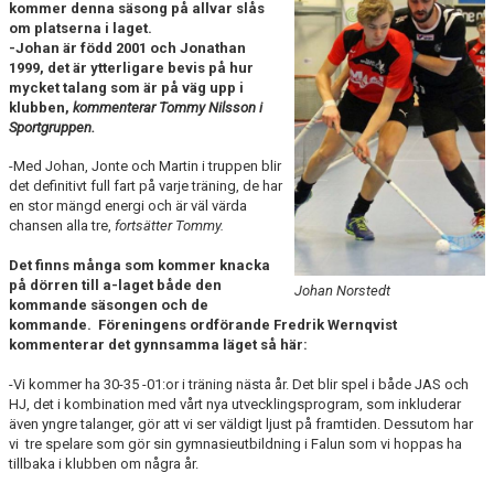
kommer denna säsong på allvar slås
GÄSTBOK
om platserna i laget.
-Johan är född 2001 och Jonathan
KONTAKT
1999, det är ytterligare bevis på hur
mycket talang som är på väg upp i
MATCHER
klubben,
kommenterar Tommy Nilsson i
Sportgruppen.
-Med Johan, Jonte och Martin i truppen blir
det definitivt full fart på varje träning, de har
en stor mängd energi och är väl värda
chansen alla tre,
fortsätter Tommy.
Det finns många som kommer knacka
på dörren till a-laget både den
Johan Norstedt
kommande säsongen och de
kommande. Föreningens ordförande Fredrik Wernqvist
kommenterar det gynnsamma läget så här:
-Vi kommer ha 30-35 -01:or i träning nästa år. Det blir spel i både JAS och
HJ, det i kombination med vårt nya utvecklingsprogram, som inkluderar
även yngre talanger, gör att vi ser väldigt ljust på framtiden. Dessutom har
vi tre spelare som gör sin gymnasieutbildning i Falun som vi hoppas ha
tillbaka i klubben om några år.