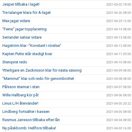
Jesper tillbaka i laget!
2021-05-02 18:00
Tre talanger klara för A-laget
2021-04-26 08:00
Max jagar vidare
2021-04-23 15:00
"Feine" jagar topplacering
2021-04-14 08:00
Serrander satsar vidare
2021-04-13 08:00
Hagström klar -"Konstant i rörelse"
2021-04-12 08:00
Kapten Putte står stadigt kvar
2021-04-11 09:00
Stenqvist redo
2021-04-10 08:00
Ytterligare en Zackrisson klar för nästa säsong
2021-04-09 08:00
”Mammut” klar och redo för genombrottet
2021-04-08 08:00
Pålsson stannar i stan
2021-04-07 08:00
Wille Hallberg kör på!
2021-04-06 08:00
Linus L/H återvänder!
2021-04-05 20:22
Lindberg fortsätter i kassen
2021-04-05 08:00
Rasmus Jansson tillbaka efter lån
2021-04-04 08:00
Ny påskbomb: Hellfors tillbaka!
2021-04-03 16:00