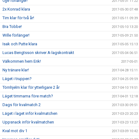
Ojje förlänger!
2017-05-31 11:22
2x Konrad klara
2017-05-30 07:48
Tim klar för två år!
2017-05-11 09:39
Bra Tobbe!
2017-05-10 13:20
Wille förlänger!
2017-05-09 21:50
Isak och Putte klara
2017-05-05 15:13
Lucas Bengtsson skriver A-lagskontrakt
2017-05-04 06:51
Välkommen hem Erik!
2017-05-01
Ny tränare klar!
2017-04-28 15:11
Läget i truppen?
2017-04-25 09:59
Törnhjelm klar för ytterligare 2 år
2017-04-10 19:51
Läget timmarna före match?
2017-04-01 12:18
Dags för kvalmatch 2
2017-03-30 09:51
Läget i laget inför kvalmatchen
2017-03-23 20:23
Uppsnack inför kvalmatchen
2017-03-23 13:27
Kval mot div 1
2017-03-09 10:42