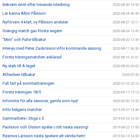
Bekväm vinst efter trevande inledning
2020-08-30 19:40
Lär känna Albin Pålsson:
2020-08-28 06:30
Nyförvärv 4 klart, ny Pålsson ansluter
2020-08-27 10:11
Svängig match gav första segern
2020-08-24 13:49
"Mini" och Putte tillbaka!
2020-08-20 12:39
Intervju med Peter Zackrisson inför kommande säsong
2020-08-17 06:30
Första träningsmatchen avklarad
2020-08-16 22:01
Ny stab till A-laget
2020-08-02 09:00
Alfredsen tillbaka!
2020-07-30
Full fart på sommarträningen
2020-07-23 20:16
Första träningen 18/5
2020-05-17 19:12
Infomöte för alla seniorer, gamla som nya!
2020-05-06 19:35
Inför helgens matcher
2019-09-27 14:44
Sammarbete i Stiga x 5
2019-09-23 16:32
Paulsson och Olsson spelar i rött nästa säsong!
2019-08-22 17:00
Rasmus Larsson nästa spelare att vända hem!
2019-06-13 14:00