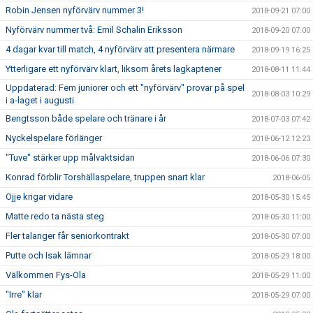
Robin Jensen nyförvärv nummer 3!
2018-09-21 07:00
Nyförvärv nummer två: Emil Schalin Eriksson
2018-09-20 07:00
4 dagar kvar till match, 4 nyförvärv att presentera närmare
2018-09-19 16:25
Ytterligare ett nyförvärv klart, liksom årets lagkaptener
2018-08-11 11:44
Uppdaterad: Fem juniorer och ett "nyförvärv" provar på spel
2018-08-03 10:29
i a-laget i augusti
Bengtsson både spelare och tränare i år
2018-07-03 07:42
Nyckelspelare förlänger
2018-06-12 12:23
"Tuve" stärker upp målvaktsidan
2018-06-06 07:30
Konrad förblir Torshällaspelare, truppen snart klar
2018-06-05
Ojje krigar vidare
2018-05-30 15:45
Matte redo ta nästa steg
2018-05-30 11:00
Fler talanger får seniorkontrakt
2018-05-30 07:00
Putte och Isak lämnar
2018-05-29 18:00
Välkommen Fys-Ola
2018-05-29 11:00
"Irre" klar
2018-05-29 07:00