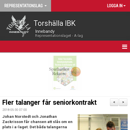
REPRESENTATIONSLAG
LOGGA IN
Torshälla IBK
Innebandy
Representationslaget - A-lag
HEM
NYHETER
LIVEKALENDER
MATCHPROGRAM
Fler talanger får seniorkontrakt
<
>
KALENDER
2018-05-30 07:00
Johan Norstedt och Jonathan
TRUPPEN
Zackrisson får chansen att slås om en
plats i a-laget. Det båda talangerna