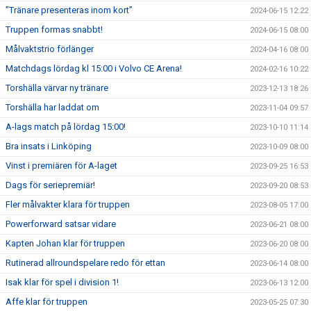
”Tränare presenteras inom kort”
2024-06-15 12:22
Truppen formas snabbt!
2024-06-15 08:00
Målvaktstrio förlänger
2024-04-16 08:00
Matchdags lördag kl 15:00 i Volvo CE Arena!
2024-02-16 10:22
Torshälla värvar ny tränare
2023-12-13 18:26
Torshälla har laddat om
2023-11-04 09:57
A-lags match på lördag 15:00!
2023-10-10 11:14
Bra insats i Linköping
2023-10-09 08:00
Vinst i premiären för A-laget
2023-09-25 16:53
Dags för seriepremiär!
2023-09-20 08:53
Fler målvakter klara för truppen
2023-08-05 17:00
Powerforward satsar vidare
2023-06-21 08:00
Kapten Johan klar för truppen
2023-06-20 08:00
Rutinerad allroundspelare redo för ettan
2023-06-14 08:00
Isak klar för spel i division 1!
2023-06-13 12:00
Affe klar för truppen
2023-05-25 07:30