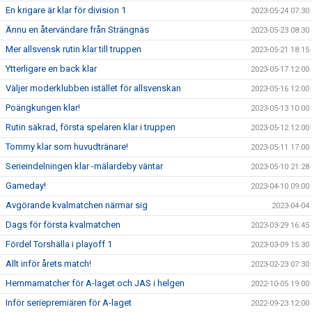
En krigare är klar för division 1
2023-05-24 07:30
Ännu en återvändare från Strängnäs
2023-05-23 08:30
Mer allsvensk rutin klar till truppen
2023-05-21 18:15
Ytterligare en back klar
2023-05-17 12:00
Väljer moderklubben istället för allsvenskan
2023-05-16 12:00
Poängkungen klar!
2023-05-13 10:00
Rutin säkrad, första spelaren klar i truppen
2023-05-12 12:00
Tommy klar som huvudtränare!
2023-05-11 17:00
Serieindelningen klar -mälardeby väntar
2023-05-10 21:28
Gameday!
2023-04-10 09:00
Avgörande kvalmatchen närmar sig
2023-04-04
Dags för första kvalmatchen
2023-03-29 16:45
Fördel Torshälla i playoff 1
2023-03-09 15:30
Allt inför årets match!
2023-02-23 07:30
Hemmamatcher för A-laget och JAS i helgen
2022-10-05 19:00
Inför seriepremiären för A-laget
2022-09-23 12:00