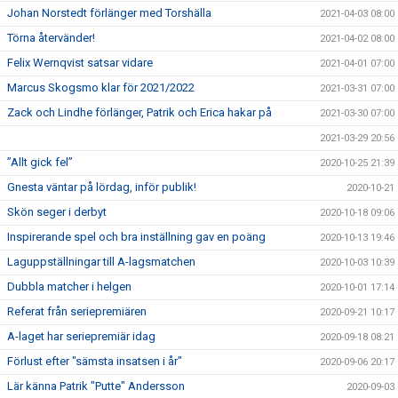
Johan Norstedt förlänger med Torshälla
2021-04-03 08:00
Törna återvänder!
2021-04-02 08:00
Felix Wernqvist satsar vidare
2021-04-01 07:00
Marcus Skogsmo klar för 2021/2022
2021-03-31 07:00
Zack och Lindhe förlänger, Patrik och Erica hakar på
2021-03-30 07:00
2021-03-29 20:56
”Allt gick fel”
2020-10-25 21:39
Gnesta väntar på lördag, inför publik!
2020-10-21
Skön seger i derbyt
2020-10-18 09:06
Inspirerande spel och bra inställning gav en poäng
2020-10-13 19:46
Laguppställningar till A-lagsmatchen
2020-10-03 10:39
Dubbla matcher i helgen
2020-10-01 17:14
Referat från seriepremiären
2020-09-21 10:17
A-laget har seriepremiär idag
2020-09-18 08:21
Förlust efter "sämsta insatsen i år"
2020-09-06 20:17
Lär känna Patrik "Putte" Andersson
2020-09-03