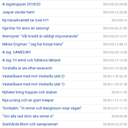
A-lagstruppen 2019/20
2019-05-20 09:00
Jesper vänder hem!
2019-05-15 20:00
Ny tränarkvartett tar över H1!
2019-05-14
Ojje klar för ännu en säsong!
2019-05-06 21:00
Wernqvist: ”Vår bredd är väldigt imponerande"
2019-03-22 15:37
Niklas Engman: "Jag har börjat träna"
2019-03-12 08:12
A-lag: GAMEDAY!
2019-02-20 12:00
A-lag: Fri entré och fullstora läktare!
2019-02-15 14:30
Torshälla är ute efter revansch!
2019-01-10 20:00
Västeråsare med mot Västerås (del 2)
2018-11-30 06:30
Västeråsare med mot Västerås (del 1)
2018-11-29 07:28
Nyheter kring truppen och staben
2018-11-20
Nya poäng och en grym keeper
2018-11-12 11:55
Törnhjelm: "Vi vinner och Bengtsson visar vägen"
2018-10-27 11:10
"Gör alla vad dom ska vinner vi"
2018-09-28
Stenhårde Blom och seriepremiär!
2018-09-22 07:00