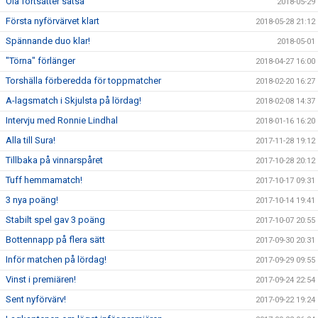
Ola fortsätter satsa
2018-05-29
Första nyförvärvet klart
2018-05-28 21:12
Spännande duo klar!
2018-05-01
"Törna" förlänger
2018-04-27 16:00
Torshälla förberedda för toppmatcher
2018-02-20 16:27
A-lagsmatch i Skjulsta på lördag!
2018-02-08 14:37
Intervju med Ronnie Lindhal
2018-01-16 16:20
Alla till Sura!
2017-11-28 19:12
Tillbaka på vinnarspåret
2017-10-28 20:12
Tuff hemmamatch!
2017-10-17 09:31
3 nya poäng!
2017-10-14 19:41
Stabilt spel gav 3 poäng
2017-10-07 20:55
Bottennapp på flera sätt
2017-09-30 20:31
Inför matchen på lördag!
2017-09-29 09:55
Vinst i premiären!
2017-09-24 22:54
Sent nyförvärv!
2017-09-22 19:24