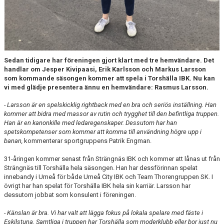
Sedan tidigare har föreningen gjort klart med tre hemvändare. Det
handlar om Jesper Kivipaasi, Erik Karlsson och Markus Larsson
som kommande säsongen kommer att spela i Torshälla IBK. Nu kan
vi med glädje presentera ännu en hemvändare: Rasmus Larsson.
- Larsson är en spelskicklig rightback med en bra och seriös inställning. Han
kommer att bidra med massor av rutin och trygghet till den befintliga truppen.
Han är en kanonkille med ledaregenskaper. Dessutom har han
spetskompetenser som kommer att komma till användning högre upp i
banan,
kommenterar sportgruppens Patrik Engman.
31-åringen kommer senast från Strängnäs IBK och kommer att lånas ut från
Strängnäs till Torshälla hela säsongen. Han har dessförinnan spelat
innebandy i Umeå för både Umeå City IBK och Team Thorengruppen SK. I
övrigt har han spelat för Torshälla IBK hela sin karriär. Larsson har
dessutom jobbat som konsulent i föreningen.
- Känslan är bra. Vi har valt att lägga fokus på lokala spelare med fäste i
Eskilstuna. Samtliga i truppen har Torshälla som moderklubb eller bor just nu