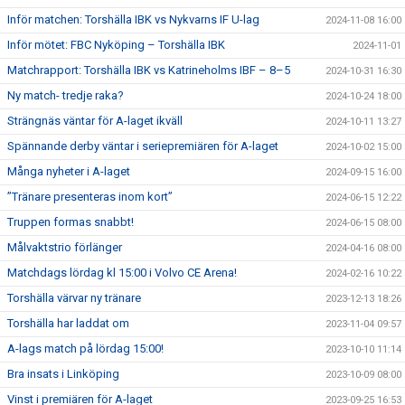
Inför matchen: Torshälla IBK vs Nykvarns IF U-lag
2024-11-08 16:00
Inför mötet: FBC Nyköping – Torshälla IBK
2024-11-01
Matchrapport: Torshälla IBK vs Katrineholms IBF – 8–5
2024-10-31 16:30
Ny match- tredje raka?
2024-10-24 18:00
Strängnäs väntar för A-laget ikväll
2024-10-11 13:27
Spännande derby väntar i seriepremiären för A-laget
2024-10-02 15:00
Många nyheter i A-laget
2024-09-15 16:00
”Tränare presenteras inom kort”
2024-06-15 12:22
Truppen formas snabbt!
2024-06-15 08:00
Målvaktstrio förlänger
2024-04-16 08:00
Matchdags lördag kl 15:00 i Volvo CE Arena!
2024-02-16 10:22
Torshälla värvar ny tränare
2023-12-13 18:26
Torshälla har laddat om
2023-11-04 09:57
A-lags match på lördag 15:00!
2023-10-10 11:14
Bra insats i Linköping
2023-10-09 08:00
Vinst i premiären för A-laget
2023-09-25 16:53