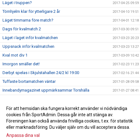
Läget i truppen?
2017-04-25 09:59
Törnhjelm klar för ytterligare 2 år
2017-04-10 19:51
Läget timmarna före match?
2017-04-01 12:18
Dags för kvalmatch 2
2017-03-30 09:51
Läget i laget inför kvalmatchen
2017-03-23 20:23
Uppsnack inför kvalmatchen
2017-03-23 13:27
Kval mot div 1
2017-03-09 10:42
Imorgon smäller det!
2017-02-23 11:23
Derbyt spelas i Skjulstahallen 24/2 kl 19:00
2017-02-16 21:44
Tuffaste bortamatchen väntar
2017-01-28 09:58
Innebandymagazinet uppmärksammar Torshälla
2017-01-27 08:41
Lucaz tillbaka på hemmaplan
2017-01-25 21:02
Derby i Skjulsta
För att hemsidan ska fungera korrekt använder vi nödvändiga
2017-01-25 21:00
cookies från SportAdmin. Dessa går inte att stänga av.
Torshälla värvar Allsvensk spelare
2016-11-30 20:00
Föreningen kan också använda frivilliga cookies, t.ex. för statistik
eller marknadsföring. Du väljer själv om du vill acceptera dessa.
Anpassa dina val