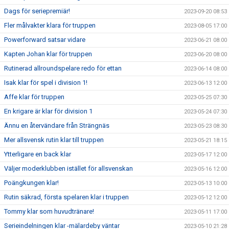
Dags för seriepremiär!
2023-09-20 08:53
Fler målvakter klara för truppen
2023-08-05 17:00
Powerforward satsar vidare
2023-06-21 08:00
Kapten Johan klar för truppen
2023-06-20 08:00
Rutinerad allroundspelare redo för ettan
2023-06-14 08:00
Isak klar för spel i division 1!
2023-06-13 12:00
Affe klar för truppen
2023-05-25 07:30
En krigare är klar för division 1
2023-05-24 07:30
Ännu en återvändare från Strängnäs
2023-05-23 08:30
Mer allsvensk rutin klar till truppen
2023-05-21 18:15
Ytterligare en back klar
2023-05-17 12:00
Väljer moderklubben istället för allsvenskan
2023-05-16 12:00
Poängkungen klar!
2023-05-13 10:00
Rutin säkrad, första spelaren klar i truppen
2023-05-12 12:00
Tommy klar som huvudtränare!
2023-05-11 17:00
Serieindelningen klar -mälardeby väntar
2023-05-10 21:28