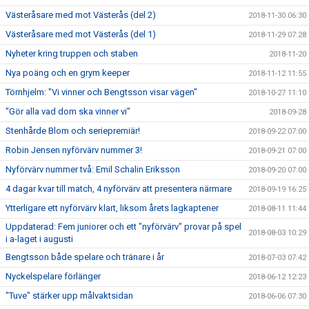
Västeråsare med mot Västerås (del 2)
2018-11-30 06:30
Västeråsare med mot Västerås (del 1)
2018-11-29 07:28
Nyheter kring truppen och staben
2018-11-20
Nya poäng och en grym keeper
2018-11-12 11:55
Törnhjelm: "Vi vinner och Bengtsson visar vägen"
2018-10-27 11:10
"Gör alla vad dom ska vinner vi"
2018-09-28
Stenhårde Blom och seriepremiär!
2018-09-22 07:00
Robin Jensen nyförvärv nummer 3!
2018-09-21 07:00
Nyförvärv nummer två: Emil Schalin Eriksson
2018-09-20 07:00
4 dagar kvar till match, 4 nyförvärv att presentera närmare
2018-09-19 16:25
Ytterligare ett nyförvärv klart, liksom årets lagkaptener
2018-08-11 11:44
Uppdaterad: Fem juniorer och ett "nyförvärv" provar på spel
2018-08-03 10:29
i a-laget i augusti
Bengtsson både spelare och tränare i år
2018-07-03 07:42
Nyckelspelare förlänger
2018-06-12 12:23
"Tuve" stärker upp målvaktsidan
2018-06-06 07:30