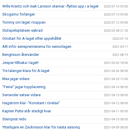
Wille Krantz och Isak Larsson stannar -flyttas upp i a-laget
2022-07-14 09:00
Skogsmo förlänger
2022-07-13 09:00
Tommy om läget i truppen
2022-07-12 09:00
Slutspelsplatsen säkrad
2022-02-28 21:33
Omstart för A-laget efter uppehållet
2022-01-14
Allt inför seriepremiärerna för seniorlagen
2021-09-17
Bengtsson återvänder
2021-08-19
Jesper tillbaka i laget!
2021-05-02 18:00
Tre talanger klara för A-laget
2021-04-26 08:00
Max jagar vidare
2021-04-23 15:00
"Feine" jagar topplacering
2021-04-14 08:00
Serrander satsar vidare
2021-04-13 08:00
Hagström klar -"Konstant i rörelse"
2021-04-12 08:00
Kapten Putte står stadigt kvar
2021-04-11 09:00
Stenqvist redo
2021-04-10 08:00
Ytterligare en Zackrisson klar för nästa säsong
2021-04-09 08:00