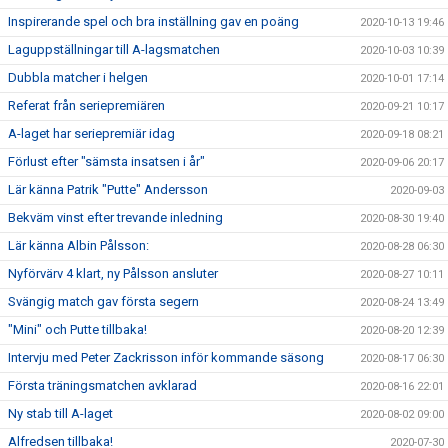
Inspirerande spel och bra inställning gav en poäng
2020-10-13 19:46
Laguppställningar till A-lagsmatchen
2020-10-03 10:39
Dubbla matcher i helgen
2020-10-01 17:14
Referat från seriepremiären
2020-09-21 10:17
A-laget har seriepremiär idag
2020-09-18 08:21
Förlust efter "sämsta insatsen i år"
2020-09-06 20:17
Lär känna Patrik "Putte" Andersson
2020-09-03
Bekväm vinst efter trevande inledning
2020-08-30 19:40
Lär känna Albin Pålsson:
2020-08-28 06:30
Nyförvärv 4 klart, ny Pålsson ansluter
2020-08-27 10:11
Svängig match gav första segern
2020-08-24 13:49
"Mini" och Putte tillbaka!
2020-08-20 12:39
Intervju med Peter Zackrisson inför kommande säsong
2020-08-17 06:30
Första träningsmatchen avklarad
2020-08-16 22:01
Ny stab till A-laget
2020-08-02 09:00
Alfredsen tillbaka!
2020-07-30