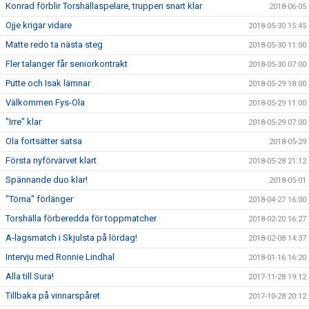
Konrad förblir Torshällaspelare, truppen snart klar
2018-06-05
Ojje krigar vidare
2018-05-30 15:45
Matte redo ta nästa steg
2018-05-30 11:00
Fler talanger får seniorkontrakt
2018-05-30 07:00
Putte och Isak lämnar
2018-05-29 18:00
Välkommen Fys-Ola
2018-05-29 11:00
"Irre" klar
2018-05-29 07:00
Ola fortsätter satsa
2018-05-29
Första nyförvärvet klart
2018-05-28 21:12
Spännande duo klar!
2018-05-01
"Törna" förlänger
2018-04-27 16:00
Torshälla förberedda för toppmatcher
2018-02-20 16:27
A-lagsmatch i Skjulsta på lördag!
2018-02-08 14:37
Intervju med Ronnie Lindhal
2018-01-16 16:20
Alla till Sura!
2017-11-28 19:12
Tillbaka på vinnarspåret
2017-10-28 20:12