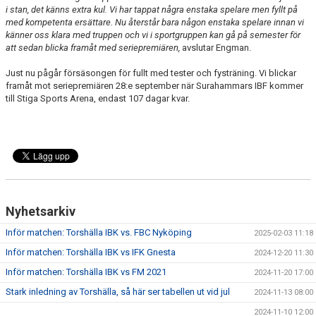
i stan, det känns extra kul. Vi har tappat några enstaka spelare men fyllt på
med kompetenta ersättare. Nu återstår bara någon enstaka spelare innan vi
känner oss klara med truppen och vi i sportgruppen kan gå på semester för
att sedan blicka framåt med seriepremiären,
avslutar Engman.
Just nu pågår försäsongen för fullt med tester och fysträning. Vi blickar
framåt mot seriepremiären 28:e september när Surahammars IBF kommer
till Stiga Sports Arena, endast 107 dagar kvar.
Nyhetsarkiv
Inför matchen: Torshälla IBK vs. FBC Nyköping
2025-02-03 11:18
Inför matchen: Torshälla IBK vs IFK Gnesta
2024-12-20 11:30
Inför matchen: Torshälla IBK vs FM 2021
2024-11-20 17:00
Stark inledning av Torshälla, så här ser tabellen ut vid jul
2024-11-13 08:00
2024-11-10 12:00