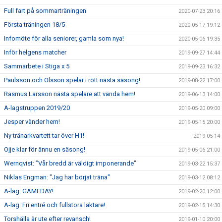
Full fart på sommarträningen
2020-07-23 20:16
Första träningen 18/5
2020-05-17 19:12
Infomöte för alla seniorer, gamla som nya!
2020-05-06 19:35
Inför helgens matcher
2019-09-27 14:44
Sammarbete i Stiga x 5
2019-09-23 16:32
Paulsson och Olsson spelar i rött nästa säsong!
2019-08-22 17:00
Rasmus Larsson nästa spelare att vända hem!
2019-06-13 14:00
A-lagstruppen 2019/20
2019-05-20 09:00
Jesper vänder hem!
2019-05-15 20:00
Ny tränarkvartett tar över H1!
2019-05-14
Ojje klar för ännu en säsong!
2019-05-06 21:00
Wernqvist: ”Vår bredd är väldigt imponerande"
2019-03-22 15:37
Niklas Engman: "Jag har börjat träna"
2019-03-12 08:12
A-lag: GAMEDAY!
2019-02-20 12:00
A-lag: Fri entré och fullstora läktare!
2019-02-15 14:30
Torshälla är ute efter revansch!
2019-01-10 20:00