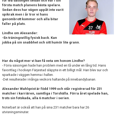
för två säsongen sedan och var i sin
GÄSTBOK
första match planens bästa spelare.
Sedan dess har vägen uppåt inte varit
KONTAKT
spikrak men i år tror vi hans
genombrott kommer och alla bitar
faller på plats.
MATCHER
Lindhe om Alexander:
-En träningsvillig fysisk back. Kan
jobba på sin snabbhet och sitt humör lite grann.
Har du något mer vi kan få veta om honom Lindhe?
- Förra säsongen hade han problem med en tå under en lång tid. Hans
favoritlag i hockeyn Färjestad släppte in ett billigt mål. Han blev sur och
sparkade i väggen hemma i hallen.
-Det resulterade i många veckors haltande på innebandybanan.
Alexander Wahlqvist är född 1999 och står registrerad för 231
matcher i karriären, samtliga i Torshälla. Förra året spelade han,
trots sin fotskada, alla 6 matcher i serien.
Noterbart är också att han på sina 231 matcher bara har 26
utvisningsminuter.