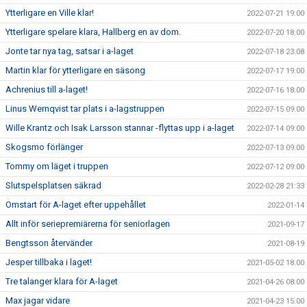
Ytterligare en Ville klar!
2022-07-21 19:00
Ytterligare spelare klara, Hallberg en av dom.
2022-07-20 18:00
Jonte tar nya tag, satsar i a-laget
2022-07-18 23:08
Martin klar för ytterligare en säsong
2022-07-17 19:00
Achrenius till a-laget!
2022-07-16 18:00
Linus Wernqvist tar plats i a-lagstruppen
2022-07-15 09:00
Wille Krantz och Isak Larsson stannar -flyttas upp i a-laget
2022-07-14 09:00
Skogsmo förlänger
2022-07-13 09:00
Tommy om läget i truppen
2022-07-12 09:00
Slutspelsplatsen säkrad
2022-02-28 21:33
Omstart för A-laget efter uppehållet
2022-01-14
Allt inför seriepremiärerna för seniorlagen
2021-09-17
Bengtsson återvänder
2021-08-19
Jesper tillbaka i laget!
2021-05-02 18:00
Tre talanger klara för A-laget
2021-04-26 08:00
Max jagar vidare
2021-04-23 15:00