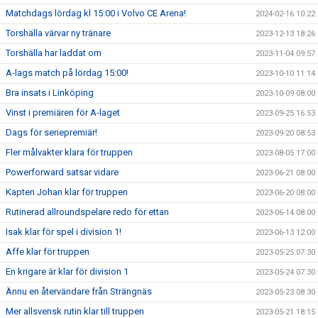
Matchdags lördag kl 15:00 i Volvo CE Arena!
2024-02-16 10:22
Torshälla värvar ny tränare
2023-12-13 18:26
Torshälla har laddat om
2023-11-04 09:57
A-lags match på lördag 15:00!
2023-10-10 11:14
Bra insats i Linköping
2023-10-09 08:00
Vinst i premiären för A-laget
2023-09-25 16:53
Dags för seriepremiär!
2023-09-20 08:53
Fler målvakter klara för truppen
2023-08-05 17:00
Powerforward satsar vidare
2023-06-21 08:00
Kapten Johan klar för truppen
2023-06-20 08:00
Rutinerad allroundspelare redo för ettan
2023-06-14 08:00
Isak klar för spel i division 1!
2023-06-13 12:00
Affe klar för truppen
2023-05-25 07:30
En krigare är klar för division 1
2023-05-24 07:30
Ännu en återvändare från Strängnäs
2023-05-23 08:30
Mer allsvensk rutin klar till truppen
2023-05-21 18:15