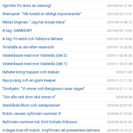
Ojje klar för ännu en säsong!
2019-05-06 21:00
Wernqvist: ”Vår bredd är väldigt imponerande"
2019-03-22 15:37
Niklas Engman: "Jag har börjat träna"
2019-03-12 08:12
A-lag: GAMEDAY!
2019-02-20 12:00
A-lag: Fri entré och fullstora läktare!
2019-02-15 14:30
Torshälla är ute efter revansch!
2019-01-10 20:00
Västeråsare med mot Västerås (del 2)
2018-11-30 06:30
Västeråsare med mot Västerås (del 1)
2018-11-29 07:28
Nyheter kring truppen och staben
2018-11-20
Nya poäng och en grym keeper
2018-11-12 11:55
Törnhjelm: "Vi vinner och Bengtsson visar vägen"
2018-10-27 11:10
"Gör alla vad dom ska vinner vi"
2018-09-28
Stenhårde Blom och seriepremiär!
2018-09-22 07:00
Robin Jensen nyförvärv nummer 3!
2018-09-21 07:00
Nyförvärv nummer två: Emil Schalin Eriksson
2018-09-20 07:00
4 dagar kvar till match, 4 nyförvärv att presentera närmare
2018-09-19 16:25