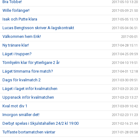
Bra Tobbe!
2017-05-10 13:20
Wille förlänger!
2017-05-09 21:50
Isak och Putte klara
2017-05-05 15:13
Lucas Bengtsson skriver A-lagskontrakt
2017-05-04 06:51
Välkommen hem Erik!
2017-05-01
Ny tränare klar!
2017-04-28 15:11
Läget i truppen?
2017-04-25 09:59
Törnhjelm klar för ytterligare 2 år
2017-04-10 19:51
Läget timmarna före match?
2017-04-01 12:18
Dags för kvalmatch 2
2017-03-30 09:51
Läget i laget inför kvalmatchen
2017-03-23 20:23
Uppsnack inför kvalmatchen
2017-03-23 13:27
Kval mot div 1
2017-03-09 10:42
Imorgon smäller det!
2017-02-23 11:23
Derbyt spelas i Skjulstahallen 24/2 kl 19:00
2017-02-16 21:44
Tuffaste bortamatchen väntar
2017-01-28 09:58