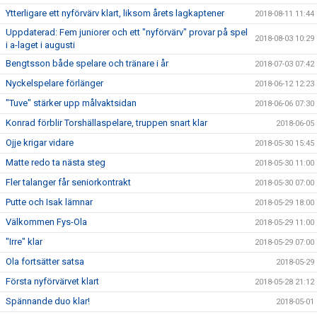
Ytterligare ett nyförvärv klart, liksom årets lagkaptener
2018-08-11 11:44
Uppdaterad: Fem juniorer och ett "nyförvärv" provar på spel
2018-08-03 10:29
i a-laget i augusti
Bengtsson både spelare och tränare i år
2018-07-03 07:42
Nyckelspelare förlänger
2018-06-12 12:23
"Tuve" stärker upp målvaktsidan
2018-06-06 07:30
Konrad förblir Torshällaspelare, truppen snart klar
2018-06-05
Ojje krigar vidare
2018-05-30 15:45
Matte redo ta nästa steg
2018-05-30 11:00
Fler talanger får seniorkontrakt
2018-05-30 07:00
Putte och Isak lämnar
2018-05-29 18:00
Välkommen Fys-Ola
2018-05-29 11:00
"Irre" klar
2018-05-29 07:00
Ola fortsätter satsa
2018-05-29
Första nyförvärvet klart
2018-05-28 21:12
Spännande duo klar!
2018-05-01