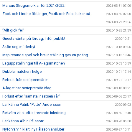
Marcus Skogsmo klar för 2021/2022
2021-03-31 07:00
Zack och Lindhe förlänger, Patrik och Erica hakar på
2021-03-30 07:00
2021-03-29 20:56
”Allt gick fel”
2020-10-25 21:39
Gnesta väntar på lördag, inför publik!
2020-10-21
Skön seger i derbyt
2020-10-18 09:06
Inspirerande spel och bra inställning gav en poäng
2020-10-13 19:46
Laguppställningar till A-lagsmatchen
2020-10-03 10:39
Dubbla matcher i helgen
2020-10-01 17:14
Referat från seriepremiären
2020-09-21 10:17
A-laget har seriepremiär idag
2020-09-18 08:21
Förlust efter "sämsta insatsen i år"
2020-09-06 20:17
Lär känna Patrik "Putte" Andersson
2020-09-03
Bekväm vinst efter trevande inledning
2020-08-30 19:40
Lär känna Albin Pålsson:
2020-08-28 06:30
Nyförvärv 4 klart, ny Pålsson ansluter
2020-08-27 10:11