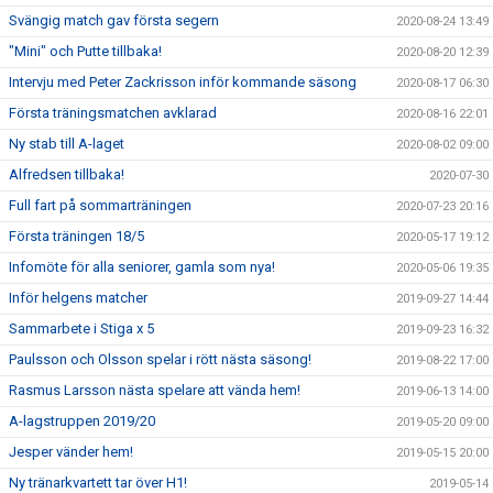
Svängig match gav första segern
2020-08-24 13:49
"Mini" och Putte tillbaka!
2020-08-20 12:39
Intervju med Peter Zackrisson inför kommande säsong
2020-08-17 06:30
Första träningsmatchen avklarad
2020-08-16 22:01
Ny stab till A-laget
2020-08-02 09:00
Alfredsen tillbaka!
2020-07-30
Full fart på sommarträningen
2020-07-23 20:16
Första träningen 18/5
2020-05-17 19:12
Infomöte för alla seniorer, gamla som nya!
2020-05-06 19:35
Inför helgens matcher
2019-09-27 14:44
Sammarbete i Stiga x 5
2019-09-23 16:32
Paulsson och Olsson spelar i rött nästa säsong!
2019-08-22 17:00
Rasmus Larsson nästa spelare att vända hem!
2019-06-13 14:00
A-lagstruppen 2019/20
2019-05-20 09:00
Jesper vänder hem!
2019-05-15 20:00
Ny tränarkvartett tar över H1!
2019-05-14