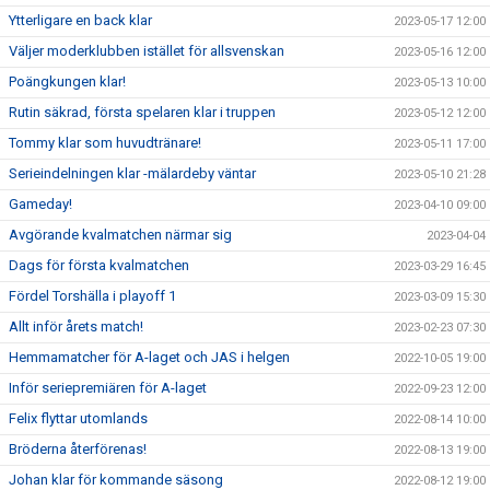
Ytterligare en back klar
2023-05-17 12:00
Väljer moderklubben istället för allsvenskan
2023-05-16 12:00
Poängkungen klar!
2023-05-13 10:00
Rutin säkrad, första spelaren klar i truppen
2023-05-12 12:00
Tommy klar som huvudtränare!
2023-05-11 17:00
Serieindelningen klar -mälardeby väntar
2023-05-10 21:28
Gameday!
2023-04-10 09:00
Avgörande kvalmatchen närmar sig
2023-04-04
Dags för första kvalmatchen
2023-03-29 16:45
Fördel Torshälla i playoff 1
2023-03-09 15:30
Allt inför årets match!
2023-02-23 07:30
Hemmamatcher för A-laget och JAS i helgen
2022-10-05 19:00
Inför seriepremiären för A-laget
2022-09-23 12:00
Felix flyttar utomlands
2022-08-14 10:00
Bröderna återförenas!
2022-08-13 19:00
Johan klar för kommande säsong
2022-08-12 19:00