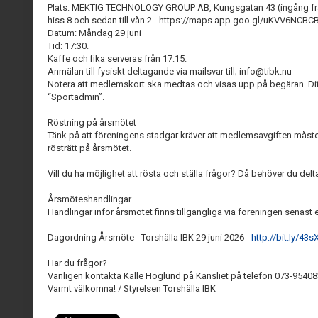
Plats: MEKTIG TECHNOLOGY GROUP AB, Kungsgatan 43 (ingång från Br
hiss 8 och sedan till vån 2 - https://maps.app.goo.gl/uKVV6NCB
Datum: Måndag 29 juni
Tid: 17:30.
Kaffe och fika serveras från 17:15.
Anmälan till fysiskt deltagande via mailsvar till; info@tibk.nu
Notera att medlemskort ska medtas och visas upp på begäran. Dit
“Sportadmin”.
Röstning på årsmötet
Tänk på att föreningens stadgar kräver att medlemsavgiften måste 
rösträtt på årsmötet.
Vill du ha möjlighet att rösta och ställa frågor? Då behöver du delt
Årsmöteshandlingar
Handlingar inför årsmötet finns tillgängliga via föreningen senast
Dagordning Årsmöte - Torshälla IBK 29 juni 2026 -
http://bit.ly/43
Har du frågor?
Vänligen kontakta Kalle Höglund på Kansliet på telefon 073-95408
Varmt välkomna! / Styrelsen Torshälla IBK