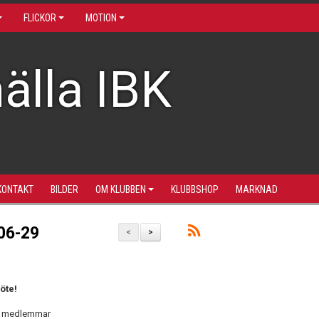
FLICKOR
MOTION
älla IBK
KONTAKT
BILDER
OM KLUBBEN
KLUBBSHOP
MARKNAD
06-29
<
>
öte!
na medlemmar