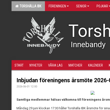
TORSHÄLLA IBK
FÖRENINGEN
SENIOR
POJKAR
Torsh
Innebandy
START
NYHETER
VÅRA LAG
MATCHER
KALENDER
Inbjudan föreningens årsmöte 2026-
2026-06-01 12:00
Samtliga medlemmar hälsas välkomna till föreningens årsm
Måndag 29 juni klockan 17:30 håller Torshälla IBK årsmöte för si