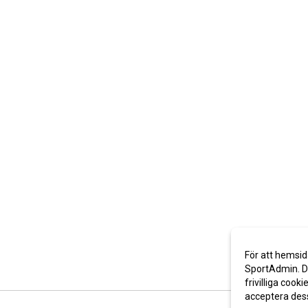
För att hemsid
SportAdmin. De
frivilliga cooki
acceptera des