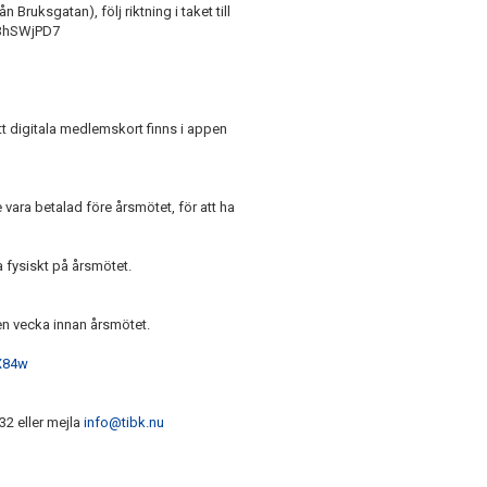
uksgatan), följ riktning i taket till
CBhSWjPD7
t digitala medlemskort finns i appen
vara betalad före årsmötet, för att ha
a fysiskt på årsmötet.
 en vecka innan årsmötet.
sX84w
32 eller mejla
info@tibk.nu