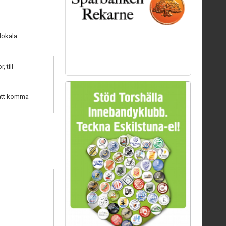
lokala
 till
e att komma