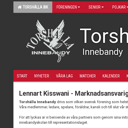
TORSHÄLLA IBK
FÖRENINGEN
SENIOR
POJKAR
Torsh
Innebandy
START
NYHETER
VÅRA LAG
MATCHER
KALENDER
Lennart Kisswani - Marknadsansvari
Torshälla Innebandy
drivs som vilken svensk förening som helst v
Våra medlemmar; ledare, spelare, föräldrar, kansli och till slut vår 
För att lyckas är vi beroende av våra partners som genom sina initi
innebandyskolan till representationslaget.