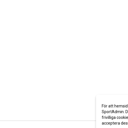
För att hemsid
SportAdmin. De
frivilliga cooki
acceptera des