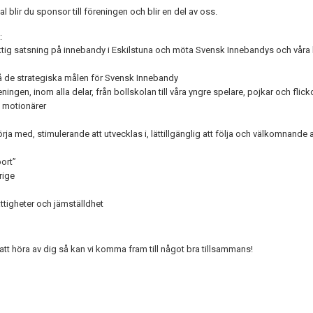
 blir du sponsor till föreningen och blir en del av oss.
:
iktig satsning på innebandy i Eskilstuna och möta Svensk Innebandys och våra 
 nå de strategiska målen för Svensk Innebandy
ningen, inom alla delar, från bollskolan till våra yngre spelare, pojkar och flickor,
a motionärer
börja med, stimulerande att utvecklas i, lättillgänglig att följa och välkomnand
port”
rige
ättigheter och jämställdhet
att höra av dig så kan vi komma fram till något bra tillsammans!