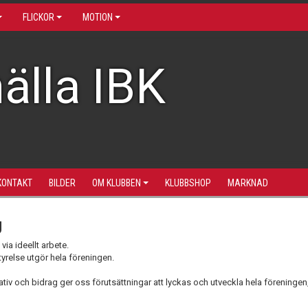
FLICKOR
MOTION
älla IBK
KONTAKT
BILDER
OM KLUBBEN
KLUBBSHOP
MARKNAD
g
ia ideellt arbete.
styrelse utgör hela föreningen.
ativ och bidrag ger oss förutsättningar att lyckas och utveckla hela föreningen