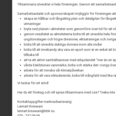
Tillsammans utvecklar vi hela föreningen. Genom ett samarbetsavtal
Samarbetsavtalet och sponsorskapet möjliggör för föreningen att
skapa en hållbar och långsiktig plan och detaljplan för långs
utmaningar
bryta ned planen i aktiviteter som genomförs över tid för att
genom resultatet av aktiviteterna bidra till att utveckla hela före
ungdomslagen och högre divisioner, elitsatsningar och övrig
bidra till att utveckla duktiga domare inom alla nivåer
bidra till att innebandy ska vara en sport som är en enkel att 
tillbaka till
att ta ett aktivt samhällsansvar med erbjudandet ”mer än en s
vårda Eskilstunas varumärke, bidra och stärka det i övriga Sve
arbeta för att minska vår klimatpåverkan
arbeta för att vara inkluderande, bidra till mångfald med lika r
Vi tackar för ert stöd!
Har du ett företag och vill synas tillsammans med oss? Tveka inte 
Kontaktuppgifter marknadsansvarig:
Lennart Kisswani
lennart.kisswani@tibk.nu
070 - 237 09 39