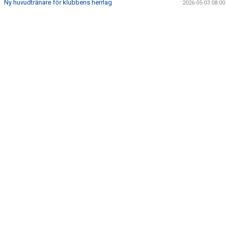
Ny huvudtränare för klubbens herrlag
2026-05-03 08:00
BILDER
OM KLUBBEN
KLUBBSHOP
MARKNAD