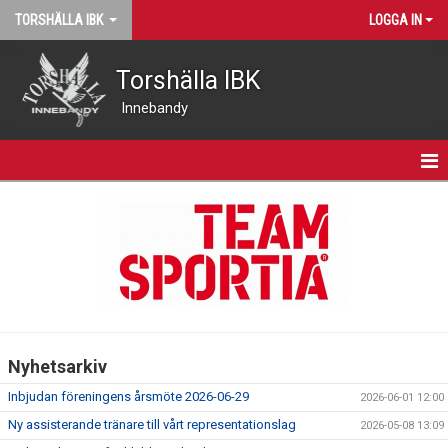
TORSHÄLLA IBK
LOGGA IN
Torshälla IBK
Innebandy
START
NYHETER
VÅRA LAG
MATCHER
Nyhetsarkiv
KALENDER
Inbjudan föreningens årsmöte 2026-06-29
2026-06-01 12:00
KONTAKT
Ny assisterande tränare till vårt representationslag
2026-05-08 13:09