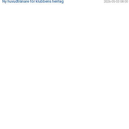
Ny huvudtränare för klubbens herrlag
2026-05-03 08:00
BILDER
OM KLUBBEN
KLUBBSHOP
MARKNAD