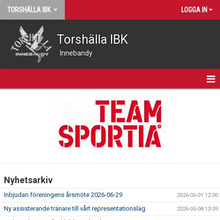
TORSHÄLLA IBK
LOGGA IN
Torshälla IBK
Innebandy
START
NYHETER
VÅRA LAG
MATCHER
Nyhetsarkiv
KALENDER
Inbjudan föreningens årsmöte 2026-06-29
2026-06-01 12:00
KONTAKT
Ny assisterande tränare till vårt representationslag
2026-05-08 13:09