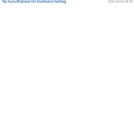
Ny huvudtränare för klubbens herrlag
2026-05-03 08:00
BILDER
OM KLUBBEN
KLUBBSHOP
MARKNAD