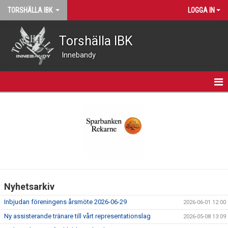
TORSHÄLLA IBK
LOGGA IN
Torshälla IBK
Innebandy
START
NYHETER
VÅRA LAG
MATCHER
Nyhetsarkiv
KALENDER
Inbjudan föreningens årsmöte 2026-06-29
2026-06-01 12:00
KONTAKT
Ny assisterande tränare till vårt representationslag
2026-05-08 13:09