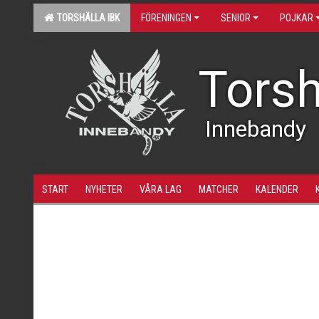
TORSHÄLLA IBK
FÖRENINGEN
SENIOR
POJKAR
Torsh
Innebandy
START
NYHETER
VÅRA LAG
MATCHER
KALENDER