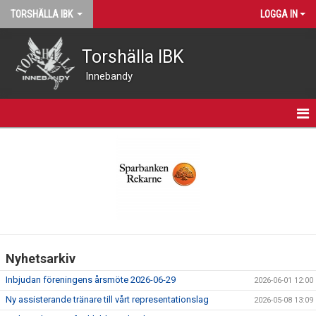
TORSHÄLLA IBK
LOGGA IN
Torshälla IBK
Innebandy
START
NYHETER
VÅRA LAG
MATCHER
Nyhetsarkiv
KALENDER
Inbjudan föreningens årsmöte 2026-06-29
2026-06-01 12:00
KONTAKT
Ny assisterande tränare till vårt representationslag
2026-05-08 13:09