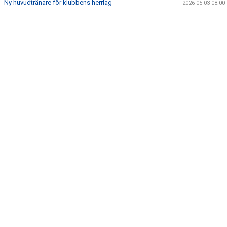
Ny huvudtränare för klubbens herrlag
2026-05-03 08:00
BILDER
OM KLUBBEN
KLUBBSHOP
MARKNAD