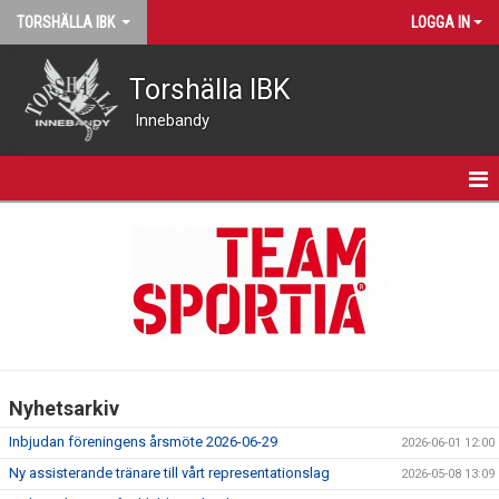
TORSHÄLLA IBK
LOGGA IN
Torshälla IBK
Innebandy
START
NYHETER
VÅRA LAG
MATCHER
Nyhetsarkiv
KALENDER
Inbjudan föreningens årsmöte 2026-06-29
2026-06-01 12:00
KONTAKT
Ny assisterande tränare till vårt representationslag
2026-05-08 13:09