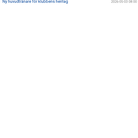
Ny huvudtränare för klubbens herrlag
2026-05-03 08:00
BILDER
OM KLUBBEN
KLUBBSHOP
MARKNAD